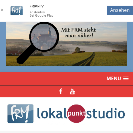
FRM-TV
✕
Ansehen
Kostenfrei
Bei Google Play
MENU