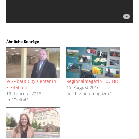
Ähnliche Beiträge
WGF baut City-Center in
Regionalmagazin 807 HD
Freital um
15. August 2016
19. Februar 2018
In "Regionalmagazin"
In "Freital"