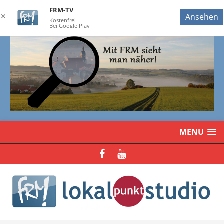
FRM-TV
✕
Ansehen
Kostenfrei
Bei Google Play
MENU