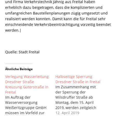
und Firma Verkehrstechnik Jähnig aus Freital haben
erheblich dazu beigetragen, dass die komplizierten und
umfangreichen Baustellenplanungen zügig umgesetzt und
realisiert werden konnten. Damit kann die für Freital sehr
einschneidende Verkehrsbeeinträchtigung vorzeitig beendet
werden.|
Quelle: Stadt Freital
Ähnliche Beiträge
Verlegung Wasserleitung
Halbseitige Sperrung
Dresdner Straße
Dresdner Straße in Freital
Kreuzung Güterstraße in
Im Zusammenhang mit
Freital
der Sperrung der
Im Auftrag der
Wilsdruffer Straße ab
Wasserversorgung
Montag, dem 15. April
Weißeritzgruppe GmbH
2019, werden zeitgleich
müssen im Vorfeld zur
Strom- und Gasleitungen
12. April 2019