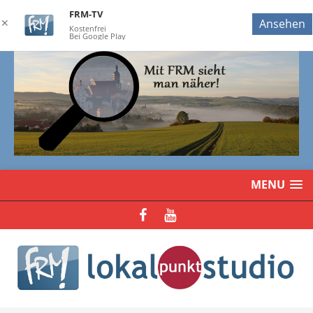
FRM-TV
✕
Ansehen
Kostenfrei
Bei Google Play
MENU