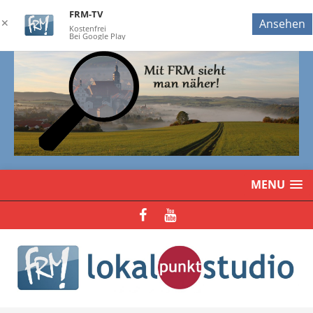
FRM-TV
✕
Ansehen
Kostenfrei
Bei Google Play
MENU