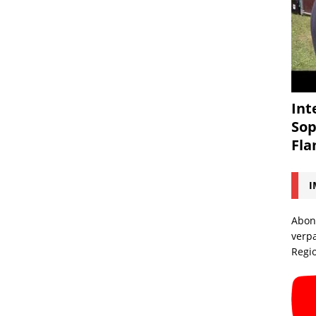
Int
Sop
Fl
I
Abon
verp
Regi