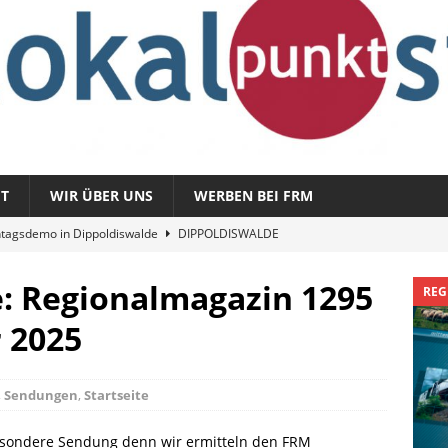
T
WIR ÜBER UNS
WERBEN BEI FRM
tagsdemo in Dippoldiswalde
DIPPOLDISWALDE
magazin 1326 – vom 3. August 2026
REGIONALMAGAZIN
e: Regionalmagazin 1295
REG
azin 1325 – vom 27. Juli 2026
REGIONALMAGAZIN
 2025
nladung zu „Fit im Park“
FREITAL
Sommergespräch: Semmelmilda
DIPPOLDISWALDE
,
Sendungen
,
Startseite
esondere Sendung denn wir ermitteln den FRM