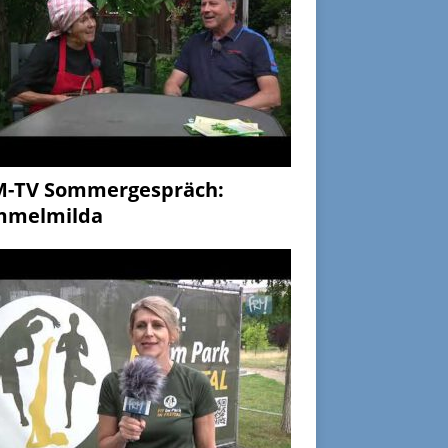
M-TV Sommergespräch:
mmelmilda