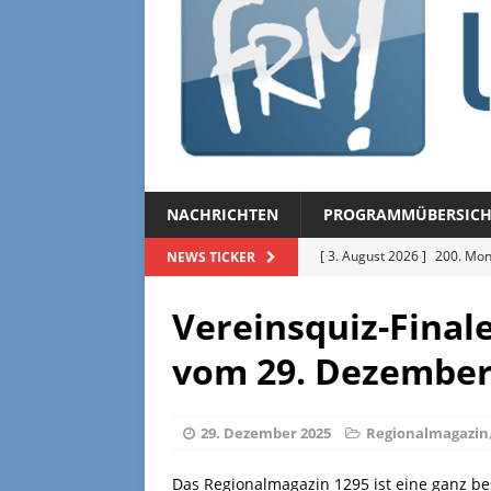
NACHRICHTEN
PROGRAMMÜBERSICH
[ 3. August 2026 ]
200. Mon
NEWS TICKER
[ 3. August 2026 ]
Regional
Vereinsquiz-Final
[ 27. Juli 2026 ]
Regionalmag
vom 29. Dezember
[ 27. Juli 2026 ]
Herzliche Ei
[ 3. August 2026 ]
FRM-TV 
29. Dezember 2025
Regionalmagazin
Das Regionalmagazin 1295 ist eine ganz b