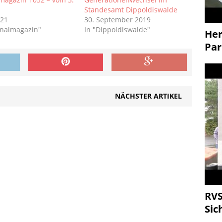
1
Standesamt Dippoldiswalde
021
30. September 2019
onalmagazin"
In "Dippoldiswalde"
Her
Par
NÄCHSTER ARTIKEL
RVS
Sic