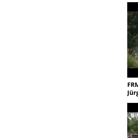
FR
Jür