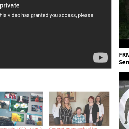
FR
Se
magazin 1052 – vom 3.
Generationenwechsel im