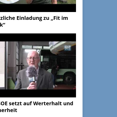
zliche Einladung zu „Fit im
k“
OE setzt auf Werterhalt und
herheit