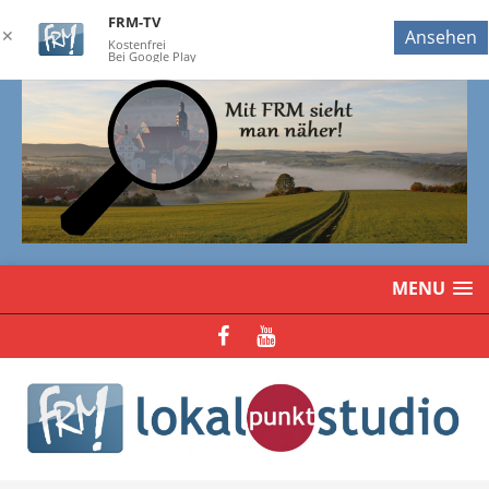
FRM-TV
✕
Ansehen
Kostenfrei
Bei Google Play
MENU