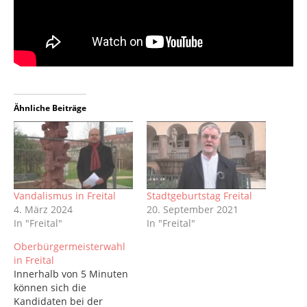
Ähnliche Beiträge
Vandalismus in Freital
Stadtgeburtstag Freital
4. März 2024
20. September 2021
In "Freital"
In "Freital"
Oberbürgermeisterwahl
in Freital
Innerhalb von 5 Minuten
können sich die
Kandidaten bei der