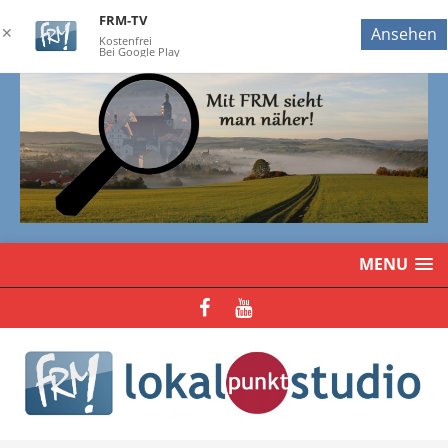
FRM-TV
✕
Ansehen
Kostenfrei
Bei Google Play
MENU