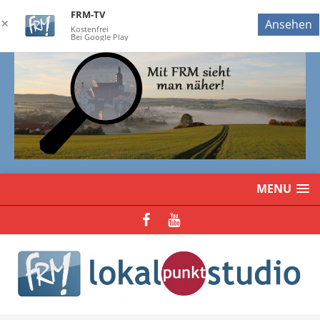
FRM-TV
✕
Ansehen
Kostenfrei
Bei Google Play
MENU