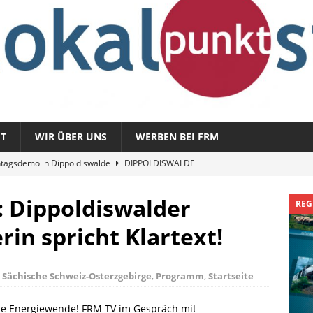
T
WIR ÜBER UNS
WERBEN BEI FRM
tagsdemo in Dippoldiswalde
DIPPOLDISWALDE
magazin 1326 – vom 3. August 2026
REGIONALMAGAZIN
 Dippoldiswalder
REG
azin 1325 – vom 27. Juli 2026
REGIONALMAGAZIN
in spricht Klartext!
nladung zu „Fit im Park“
FREITAL
Sommergespräch: Semmelmilda
DIPPOLDISWALDE
 Sächische Schweiz-Osterzgebirge
,
Programm
,
Startseite
he Energiewende! FRM TV im Gespräch mit