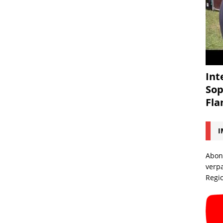
Int
Sop
Fl
I
Abon
verp
Regi