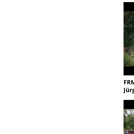
FR
Jür