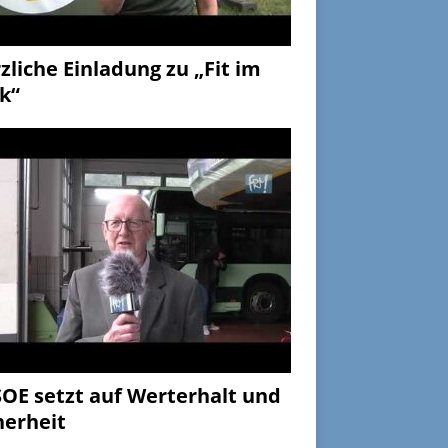
zliche Einladung zu „Fit im
k“
OE setzt auf Werterhalt und
herheit