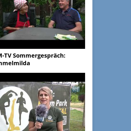
M-TV Sommergespräch:
mmelmilda