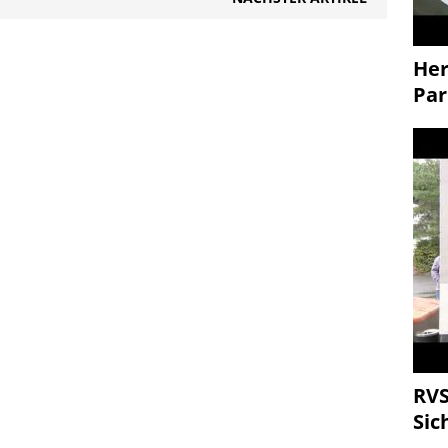
Her
Par
RVS
Sic