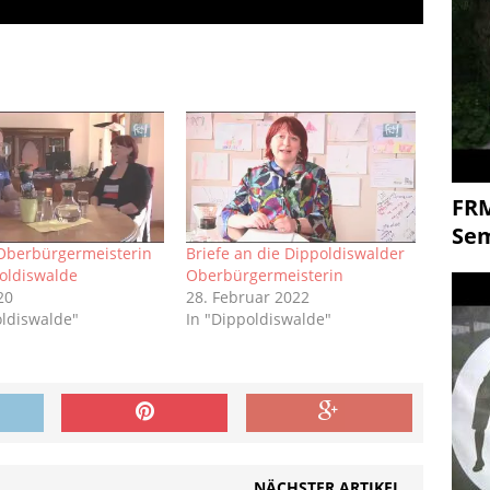
FR
Se
 Oberbürgermeisterin
Briefe an die Dippoldiswalder
oldiswalde
Oberbürgermeisterin
020
28. Februar 2022
oldiswalde"
In "Dippoldiswalde"
NÄCHSTER ARTIKEL