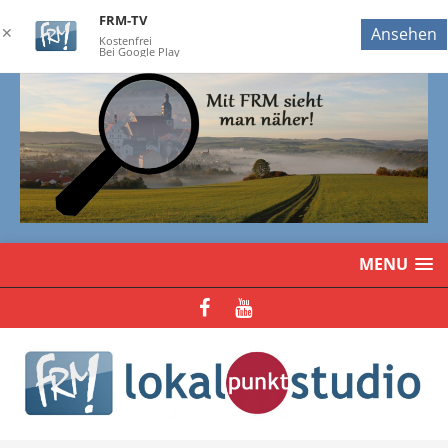
FRM-TV
✕
Ansehen
Kostenfrei
Bei Google Play
MENU