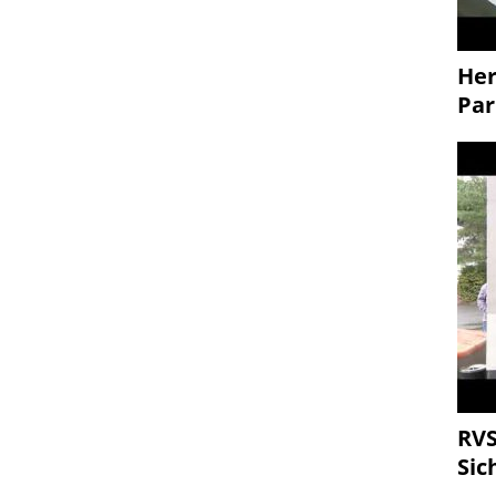
Her
Par
RVS
Sic