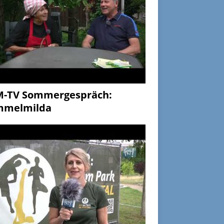
M-TV Sommergespräch:
mmelmilda