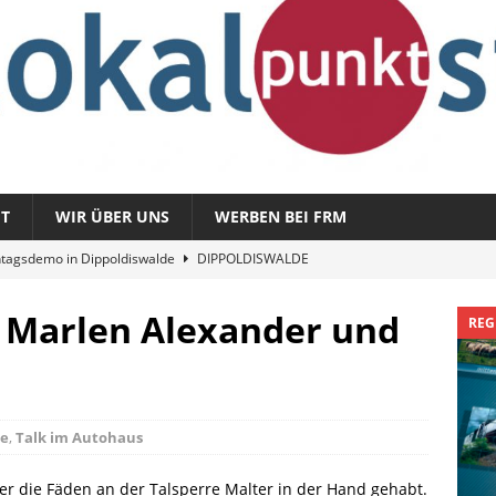
T
WIR ÜBER UNS
WERBEN BEI FRM
tagsdemo in Dippoldiswalde
DIPPOLDISWALDE
magazin 1326 – vom 3. August 2026
REGIONALMAGAZIN
: Marlen Alexander und
REG
azin 1325 – vom 27. Juli 2026
REGIONALMAGAZIN
nladung zu „Fit im Park“
FREITAL
Sommergespräch: Semmelmilda
DIPPOLDISWALDE
te
,
Talk im Autohaus
rer die Fäden an der Talsperre Malter in der Hand gehabt.