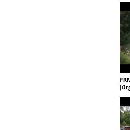
FR
Jür