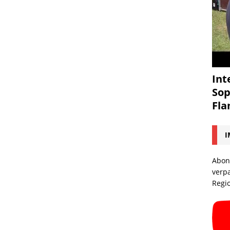
Int
Sop
Fl
I
Abon
verp
Regi