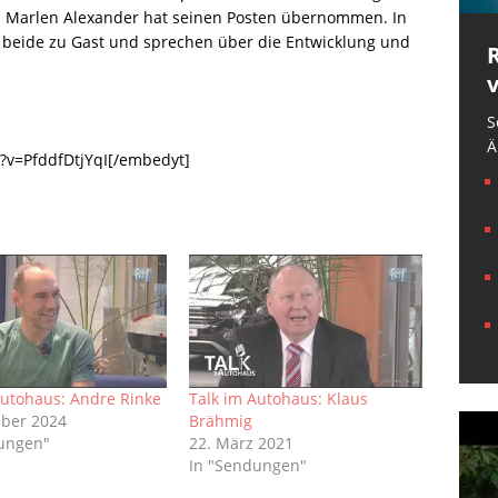
d Marlen Alexander hat seinen Posten übernommen. In
 beide zu Gast und sprechen über die Entwicklung und
S
Ä
?v=PfddfDtjYqI[/embedyt]
Autohaus: Andre Rinke
Talk im Autohaus: Klaus
ber 2024
Brähmig
ungen"
22. März 2021
In "Sendungen"