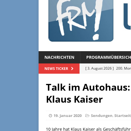
NACHRICHTEN
PROGRAMMÜBERSICH
[ 3. August 2026 ]
200. Mon
NEWS TICKER
[ 3. August 2026 ]
Regional
Talk im Autohaus
[ 27. Juli 2026 ]
Regionalmag
Klaus Kaiser
[ 27. Juli 2026 ]
Herzliche Ei
[ 3. August 2026 ]
FRM-TV 
19. Januar 2020
Sendungen
,
Startsei
10 Jahre hat Klaus Kaiser als Geschäftsfüh