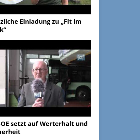
zliche Einladung zu „Fit im
k“
OE setzt auf Werterhalt und
herheit