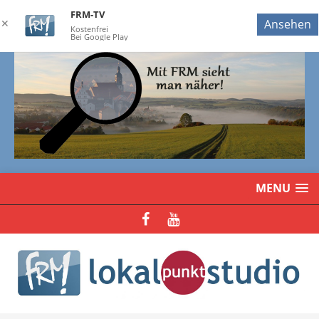
FRM-TV
✕
Ansehen
Kostenfrei
Bei Google Play
MENU