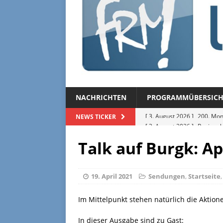
NACHRICHTEN
PROGRAMMÜBERSICH
[ 3. August 2026 ]
Regional
NEWS TICKER
[ 27. Juli 2026 ]
Regionalmag
Talk auf Burgk: Ap
[ 27. Juli 2026 ]
Herzliche Ei
[ 3. August 2026 ]
FRM-TV 
19. April 2021
Sendungen
,
Startseite
[ 3. August 2026 ]
200. Mon
Im Mittelpunkt stehen natürlich die Aktion
In dieser Ausgabe sind zu Gast: