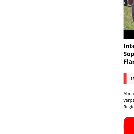
Int
Sop
Fl
I
Abon
verp
Regi