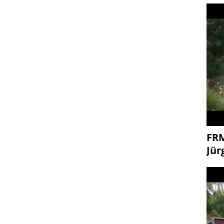
FR
Jür