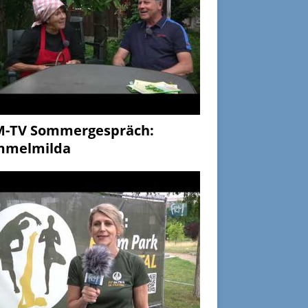
M-TV Sommergespräch:
mmelmilda