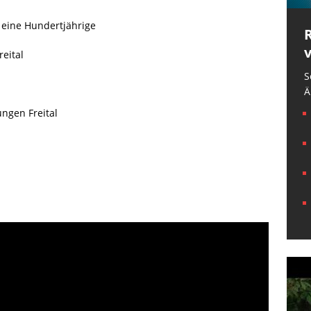
 eine Hundertjährige
reital
S
Ä
ungen Freital