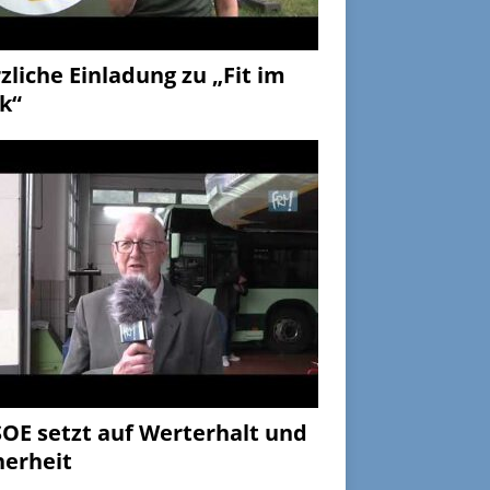
zliche Einladung zu „Fit im
k“
OE setzt auf Werterhalt und
herheit