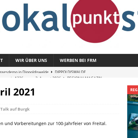
T
WIR ÜBER UNS
WERBEN BEI FRM
magazin 1326 – vom 3. August 2026
REGIONALMAGAZIN
azin 1325 – vom 27. Juli 2026
REGIONALMAGAZIN
ril 2021
REG
nladung zu „Fit im Park“
FREITAL
Sommergespräch: Semmelmilda
DIPPOLDISWALDE
,
Talk auf Burgk
tagsdemo in Dippoldiswalde
DIPPOLDISWALDE
en und Vorbereitungen zur 100-Jahrfeier von Freital.