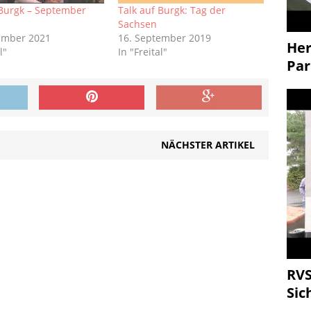
 Burgk – September
Talk auf Burgk: Tag der
Sachsen
ember 2021
16. September 2019
Her
l"
In "Freital"
Par
NÄCHSTER ARTIKEL
RVS
Sic