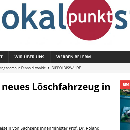
T
WIR ÜBER UNS
WERBEN BEI FRM
tagsdemo in Dippoldiswalde
DIPPOLDISWALDE
magazin 1326 – vom 3. August 2026
REGIONALMAGAZIN
azin 1325 – vom 27. Juli 2026
REGIONALMAGAZIN
lt neues Löschfahrzeug in
REG
nladung zu „Fit im Park“
FREITAL
Sommergespräch: Semmelmilda
DIPPOLDISWALDE
sein von Sachsens Innenminister Prof. Dr. Roland