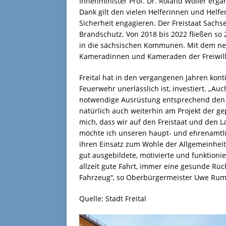
Innenminister Prof. Dr. Roland Wöller ergä
Dank gilt den vielen Helferinnen und Helfe
Sicherheit engagieren. Der Freistaat Sachs
Brandschutz. Von 2018 bis 2022 fließen so
in die sächsischen Kommunen. Mit dem ne
Kameradinnen und Kameraden der Freiwilli
Freital hat in den vergangenen Jahren konti
Feuerwehr unerlässlich ist, investiert. „A
notwendige Ausrüstung entsprechend den Mö
natürlich auch weiterhin am Projekt der g
mich, dass wir auf den Freistaat und den L
möchte ich unseren haupt- und ehrenamt
ihren Einsatz zum Wohle der Allgemeinheit 
gut ausgebildete, motivierte und funktion
allzeit gute Fahrt, immer eine gesunde Rü
Fahrzeug“, so Oberbürgermeister Uwe Rum
Quelle: Stadt Freital