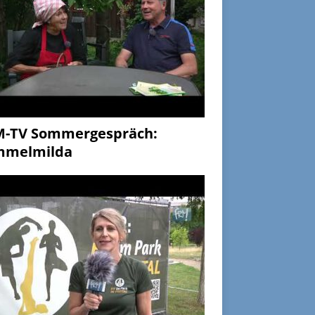
M-TV Sommergespräch:
mmelmilda