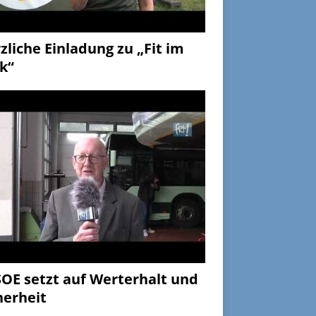
zliche Einladung zu „Fit im
k“
OE setzt auf Werterhalt und
herheit