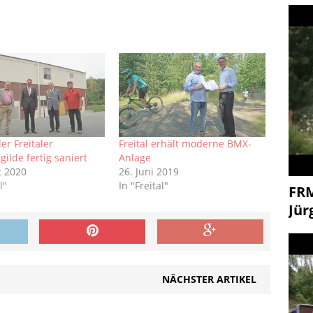
er Freitaler
Freital erhält moderne BMX-
ilde fertig saniert
Anlage
t 2020
26. Juni 2019
l"
In "Freital"
FR
Jür
NÄCHSTER ARTIKEL