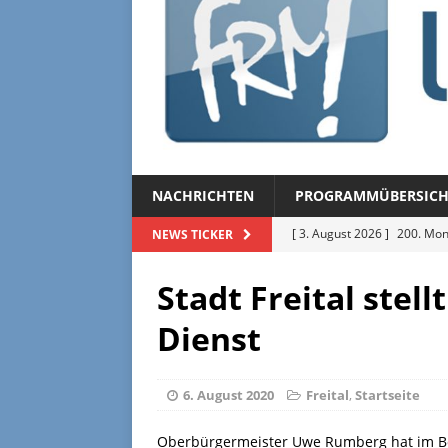
NACHRICHTEN
PROGRAMMÜBERSICH
[ 3. August 2026 ]
200. Mon
NEWS TICKER
[ 3. August 2026 ]
Regional
[ 27. Juli 2026 ]
Regionalmag
Stadt Freital stel
[ 27. Juli 2026 ]
Herzliche Ei
Dienst
[ 3. August 2026 ]
FRM-TV 
6. August 2020
Freital
,
Startseite
Oberbürgermeister Uwe Rumberg hat im Bei