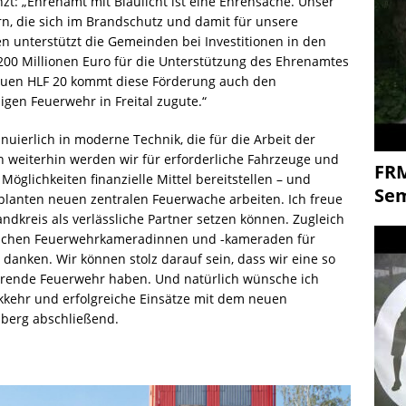
nzt: „Ehrenamt mit Blaulicht ist eine Ehrensache. Unser
rn, die sich im Brandschutz und damit für unsere
en unterstützt die Gemeinden bei Investitionen in den
 200 Millionen Euro für die Unterstützung des Ehrenamtes
uen HLF 20 kommt diese Förderung auch den
gen Feuerwehr in Freital zugute.“
nuierlich in moderne Technik, die für die Arbeit der
uch weiterhin werden wir für erforderliche Fahrzeuge und
FR
glichkeiten finanzielle Mittel bereitstellen – und
Se
eplanten neuen zentralen Feuerwache arbeiten. Ich freue
andkreis als verlässliche Partner setzen können. Zugleich
lichen Feuerwehrkameradinnen und -kameraden für
danken. Wir können stolz darauf sein, dass wir eine so
ierende Feuerwehr haben. Und natürlich wünsche ich
ckkehr und erfolgreiche Einsätze mit dem neuen
berg abschließend.