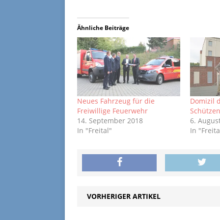
Ähnliche Beiträge
Neues Fahrzeug für die
Domizil d
Freiwillige Feuerwehr
Schützeng
14. September 2018
6. Augus
In "Freital"
In "Freita
VORHERIGER ARTIKEL