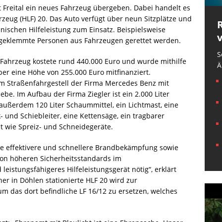
t Freital ein neues Fahrzeug übergeben. Dabei handelt es
zeug (HLF) 20. Das Auto verfügt über neun Sitzplätze und
schen Hilfeleistung zum Einsatz. Beispielsweise
ngeklemmte Personen aus Fahrzeugen gerettet werden.
S
 Fahrzeug kostete rund 440.000 Euro und wurde mithilfe
Ä
er eine Höhe von 255.000 Euro mitfinanziert.
em Straßenfahrgestell der Firma Mercedes Benz mit
e. Im Aufbau der Firma Ziegler ist ein 2.000 Liter
außerdem 120 Liter Schaummittel, ein Lichtmast, eine
- und Schiebleiter, eine Kettensäge, ein tragbarer
 wie Spreiz- und Schneidegeräte.
e effektivere und schnellere Brandbekämpfung sowie
von höheren Sicherheitsstandards im
eistungsfähigeres Hilfeleistungsgerät nötig“, erklärt
r in Döhlen stationierte HLF 20 wird zur
m das dort befindliche LF 16/12 zu ersetzen, welches