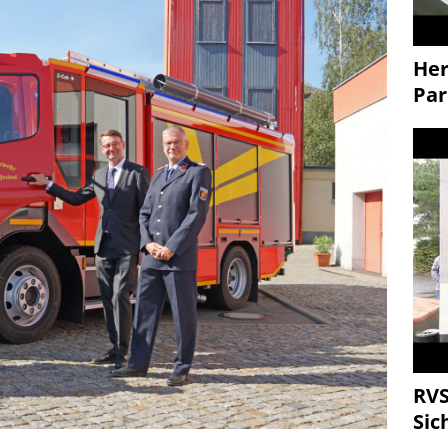
Her
Par
RVS
Sic