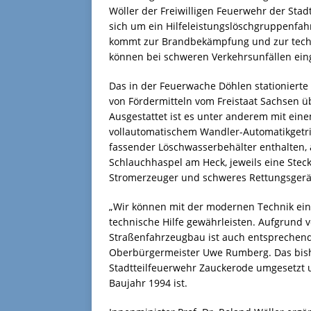
Wöller der Freiwilligen Feuerwehr der Stad
sich um ein Hilfeleistungslöschgruppenfahr
kommt zur Brandbekämpfung und zur techni
können bei schweren Verkehrsunfällen ei
Das in der Feuerwache Döhlen stationierte
von Fördermitteln vom Freistaat Sachsen üb
Ausgestattet ist es unter anderem mit ein
vollautomatischem Wandler-Automatikgetrieb
fassender Löschwasserbehälter enthalten, 
Schlauchhaspel am Heck, jeweils eine Steck
Stromerzeuger und schweres Rettungsgerät
„Wir können mit der modernen Technik ein
technische Hilfe gewährleisten. Aufgrund 
Straßenfahrzeugbau ist auch entsprechend l
Oberbürgermeister Uwe Rumberg. Das bishe
Stadtteilfeuerwehr Zauckerode umgesetzt u
Baujahr 1994 ist.