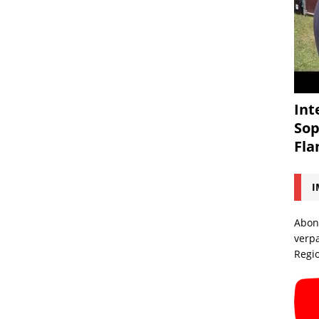
Int
Sop
Fl
I
Abon
verp
Regi