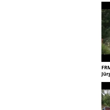
FR
Jür