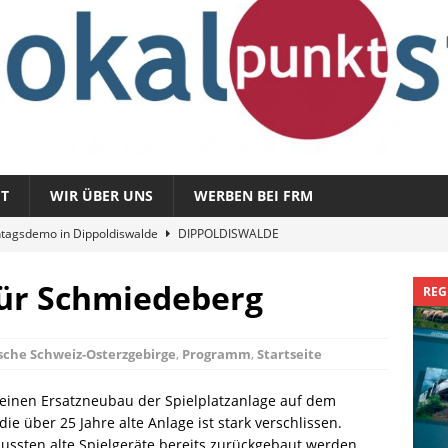
T
WIR ÜBER UNS
WERBEN BEI FRM
tagsdemo in Dippoldiswalde
DIPPOLDISWALDE
magazin 1326 – vom 3. August 2026
REGIONALMAGAZIN
für Schmiedeberg
REG
azin 1325 – vom 27. Juli 2026
REGIONALMAGAZIN
nladung zu „Fit im Park“
FREITAL
sche Schweiz-Osterzgebirge
,
Programm
,
Startseite
Sommergespräch: Semmelmilda
DIPPOLDISWALDE
 einen Ersatzneubau der Spielplatzanlage auf dem
e über 25 Jahre alte Anlage ist stark verschlissen.
ssten alte Spielgeräte bereits zurückgebaut werden.