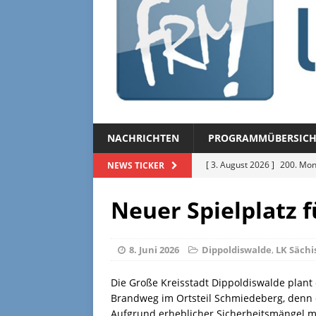
NACHRICHTEN
PROGRAMMÜBERSICH
[ 3. August 2026 ]
200. Mon
NEWS TICKER
[ 3. August 2026 ]
Regional
Neuer Spielplatz 
[ 27. Juli 2026 ]
Regionalmag
[ 27. Juli 2026 ]
Herzliche Ei
8. Juni 2026
Dippoldiswalde
,
LK Sächi
[ 3. August 2026 ]
FRM-TV 
Die Große Kreisstadt Dippoldiswalde plant
Brandweg im Ortsteil Schmiedeberg, denn di
Aufgrund erheblicher Sicherheitsmängel mu