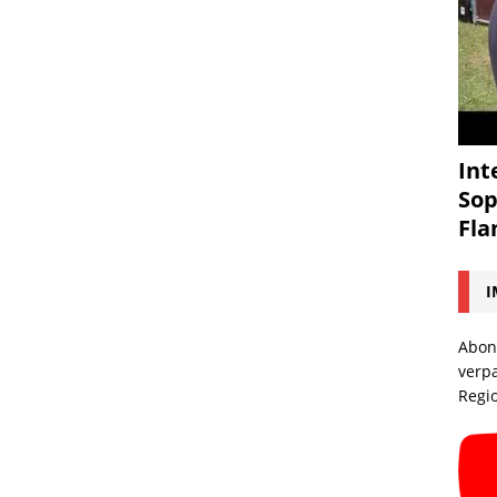
Int
Sop
Fl
I
Abon
verp
Regi