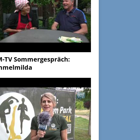
M-TV Sommergespräch:
mmelmilda