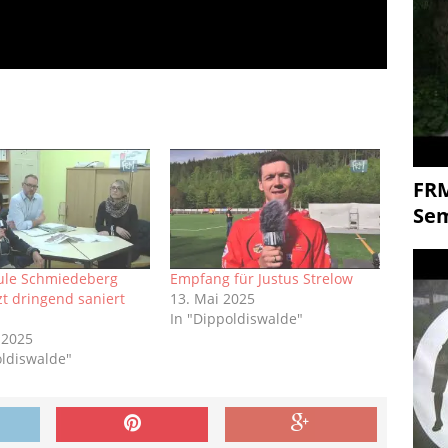
FR
Se
ule Schmiedeberg
Empfang für Justus Strelow
zt dringend saniert
13. Mai 2025
In "Dippoldiswalde"
 2025
oldiswalde"