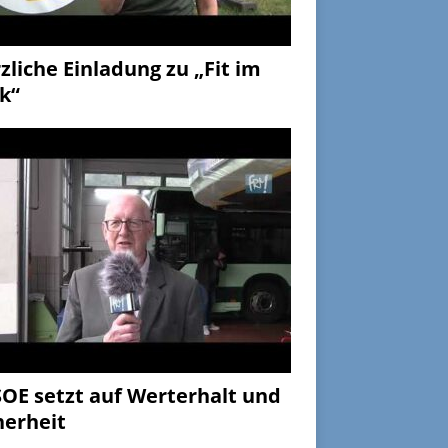
zliche Einladung zu „Fit im
k“
OE setzt auf Werterhalt und
herheit