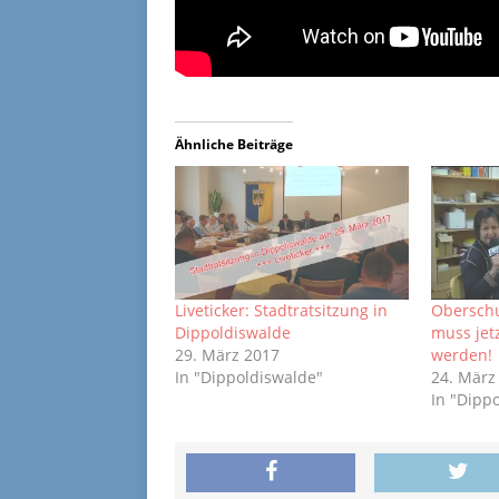
Ähnliche Beiträge
Liveticker: Stadtratsitzung in
Obersch
Dippoldiswalde
muss jet
29. März 2017
werden!
In "Dippoldiswalde"
24. März
In "Dipp