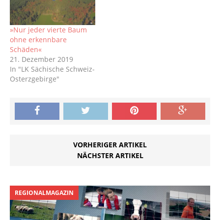
Seit Dienstbeginn Montag
den 23. März 2020
arbeitet die Bergbehörde
»Nur jeder vierte Baum
bis auf Weiteres
ohne erkennbare
vollständig dezentral
Schäden«
über Heimarbeit. Die
21. Dezember 2019
Arbeitsfähigkeit der
In "LK Sächische Schweiz-
Behörde ist somit
Osterzgebirge"
weiterhin sichergestellt.
Lediglich…
VORHERIGER ARTIKEL
NÄCHSTER ARTIKEL
REGIONALMAGAZIN