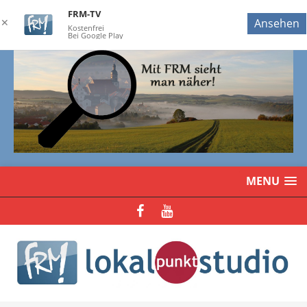
FRM-TV
✕
Ansehen
Kostenfrei
Bei Google Play
MENU