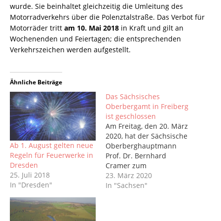
wurde. Sie beinhaltet gleichzeitig die Umleitung des
Motorradverkehrs über die Polenztalstraße. Das Verbot für
Motorräder tritt
am 10. Mai 2018
in Kraft und gilt an
Wochenenden und Feiertagen; die entsprechenden
Verkehrszeichen werden aufgestellt.
Ähnliche Beiträge
Das Sächsisches
Oberbergamt in Freiberg
ist geschlossen
Am Freitag, den 20. März
2020, hat der Sächsische
Ab 1. August gelten neue
Oberberghauptmann
Regeln für Feuerwerke in
Prof. Dr. Bernhard
Dresden
Cramer zum
25. Juli 2018
Dienstschluss die
23. März 2020
In "Dresden"
Liegenschaft des
In "Sachsen"
Sächsischen
Oberbergamtes in
Freiberg geschlossen.