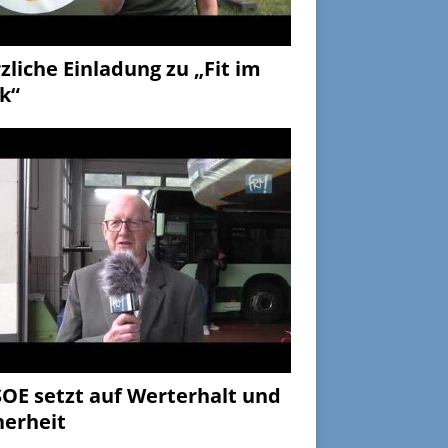
zliche Einladung zu „Fit im
k“
OE setzt auf Werterhalt und
herheit