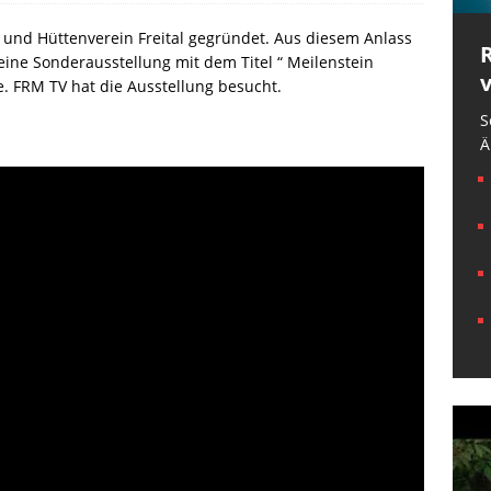
nd Hüttenverein Freital gegründet. Aus diesem Anlass
eine Sonderausstellung mit dem Titel “ Meilenstein
e. FRM TV hat die Ausstellung besucht.
S
Ä