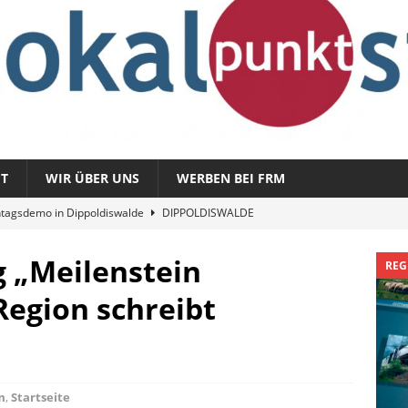
T
WIR ÜBER UNS
WERBEN BEI FRM
tagsdemo in Dippoldiswalde
DIPPOLDISWALDE
magazin 1326 – vom 3. August 2026
REGIONALMAGAZIN
azin 1325 – vom 27. Juli 2026
REGIONALMAGAZIN
 „Meilenstein
REG
nladung zu „Fit im Park“
FREITAL
Region schreibt
Sommergespräch: Semmelmilda
DIPPOLDISWALDE
m
,
Startseite