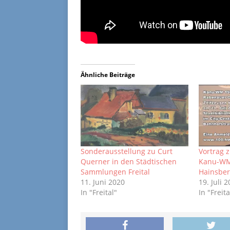
Ähnliche Beiträge
Sonderausstellung zu Curt
Vortrag 
Querner in den Städtischen
Kanu-WM 
Sammlungen Freital
Hainsbe
11. Juni 2020
19. Juli 
In "Freital"
In "Freita