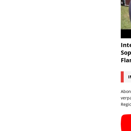
Int
Sop
Fl
I
Abon
verp
Regi