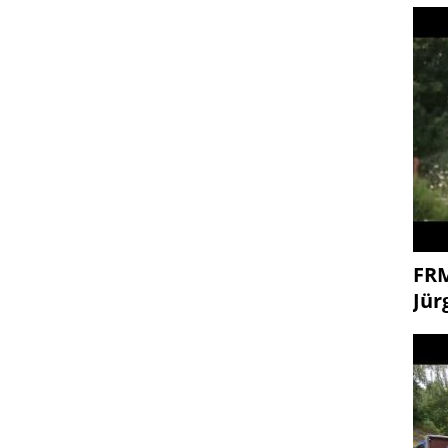
FR
Jür