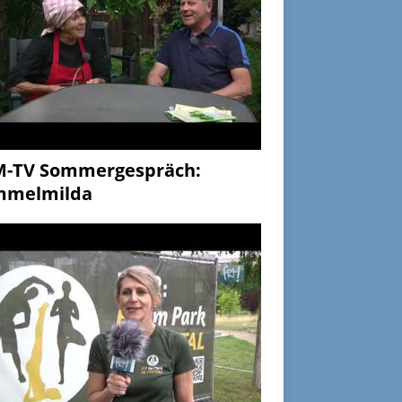
M-TV Sommergespräch:
mmelmilda