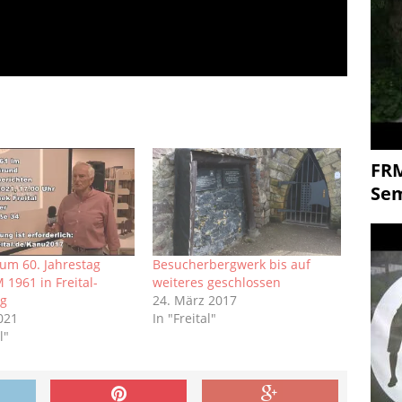
FR
Se
zum 60. Jahrestag
Besucherbergwerk bis auf
1961 in Freital-
weiteres geschlossen
rg
24. März 2017
2021
In "Freital"
l"