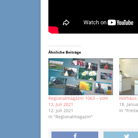
Ähnliche Beiträge
Regionalmagazin 1063 – vom
Hörhaus 
12. Juli 2021
18. Janu
12. Juli 2021
In "Freita
In "Regionalmagazin"