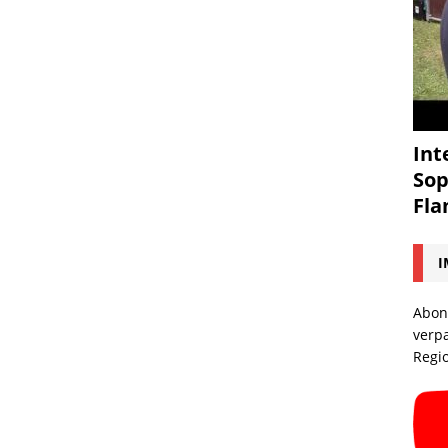
Int
Sop
Fl
I
Abon
verp
Regi