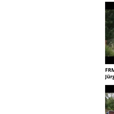
FR
Jür