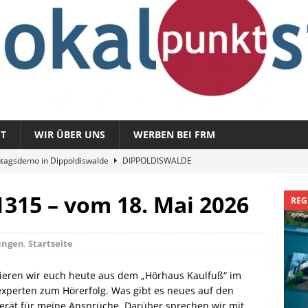
T
WIR ÜBER UNS
WERBEN BEI FRM
tagsdemo in Dippoldiswalde
DIPPOLDISWALDE
magazin 1326 – vom 3. August 2026
REGIONALMAGAZIN
315 – vom 18. Mai 2026
REG
azin 1325 – vom 27. Juli 2026
REGIONALMAGAZIN
nladung zu „Fit im Park“
FREITAL
ungen
,
Startseite
Sommergespräch: Semmelmilda
DIPPOLDISWALDE
ieren wir euch heute aus dem „Hörhaus Kaulfuß“ im
rexperten zum Hörerfolg. Was gibt es neues auf den
gerät für meine Ansprüche. Darüber sprechen wir mit