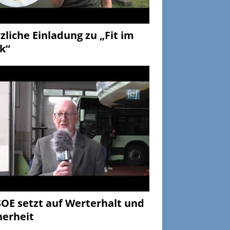
zliche Einladung zu „Fit im
k“
OE setzt auf Werterhalt und
herheit