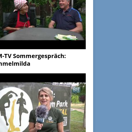
M-TV Sommergespräch:
mmelmilda