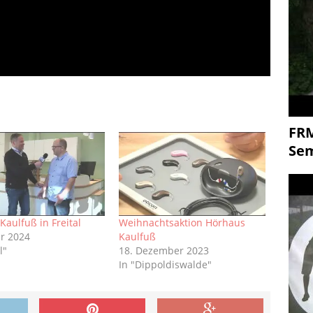
FR
Se
Kaulfuß in Freital
Weihnachtsaktion Hörhaus
ar 2024
Kaulfuß
l"
18. Dezember 2023
In "Dippoldiswalde"