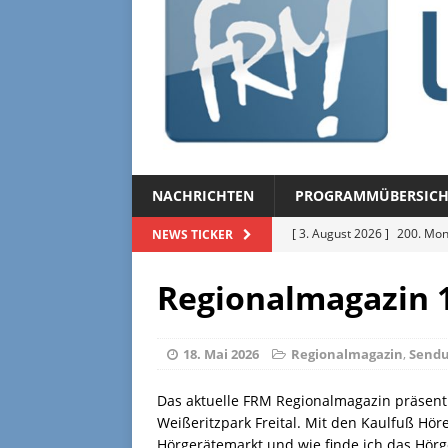
NACHRICHTEN
PROGRAMMÜBERSICH
[ 3. August 2026 ]
200. Mon
NEWS TICKER
[ 3. August 2026 ]
Regional
Regionalmagazin 1
[ 27. Juli 2026 ]
Regionalmag
[ 27. Juli 2026 ]
Herzliche Ei
18. Mai 2026
Regionalmagazin
,
Send
[ 3. August 2026 ]
FRM-TV 
Das aktuelle FRM Regionalmagazin präsent
Weißeritzpark Freital. Mit den Kaulfuß Hö
Hörgerätemarkt und wie finde ich das Hör