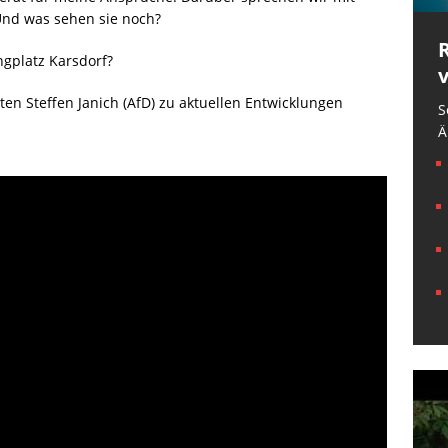
Und was sehen sie noch?
gplatz Karsdorf?
n Steffen Janich (AfD) zu aktuellen Entwicklungen
S
Ä