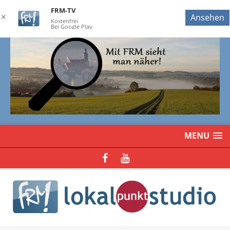
FRM-TV
✕
Ansehen
Kostenfrei
Bei Google Play
MENU