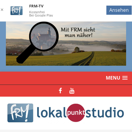
FRM-TV
✕
Ansehen
Kostenfrei
Bei Google Play
MENU