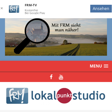
FRM-TV
✕
Ansehen
Kostenfrei
Bei Google Play
MENU