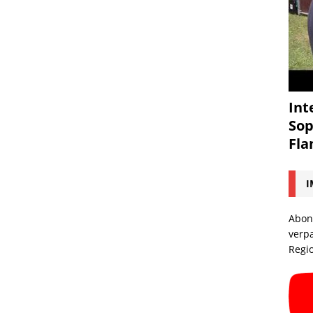
Int
Sop
Fl
I
Abon
verp
Regi