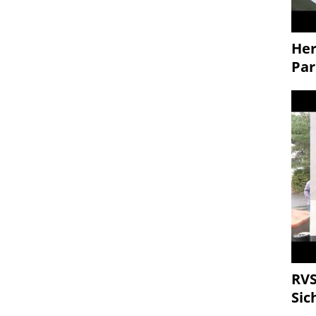
Her
Par
RVS
Sic