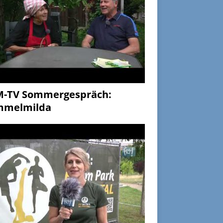
M-TV Sommergespräch:
mmelmilda