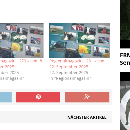
FR
magazin 1279 – vom 8.
Regionalmagazin 1281 – vom
Se
er 2025
22. September 2025
mber 2025
22. September 2025
onalmagazin"
In "Regionalmagazin"
NÄCHSTER ARTIKEL