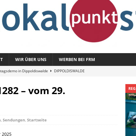
T
WIR ÜBER UNS
WERBEN BEI FRM
tagsdemo in Dippoldiswalde
DIPPOLDISWALDE
magazin 1326 – vom 3. August 2026
REGIONALMAGAZIN
282 – vom 29.
REG
azin 1325 – vom 27. Juli 2026
REGIONALMAGAZIN
nladung zu „Fit im Park“
FREITAL
Sommergespräch: Semmelmilda
DIPPOLDISWALDE
n
,
Sendungen
,
Startseite
r 2025