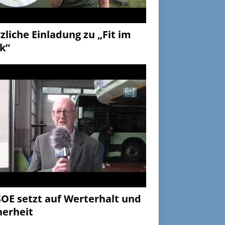
zliche Einladung zu „Fit im
k“
OE setzt auf Werterhalt und
herheit