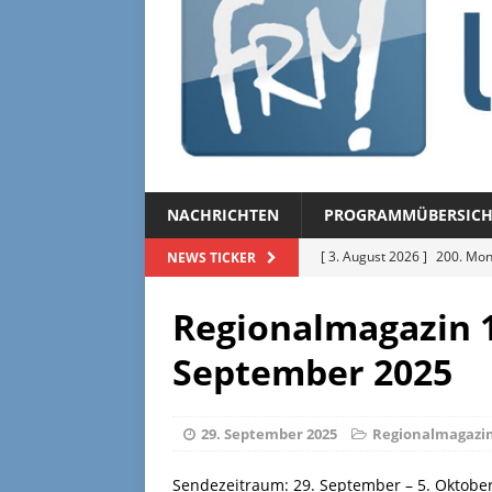
NACHRICHTEN
PROGRAMMÜBERSICH
[ 3. August 2026 ]
200. Mon
NEWS TICKER
[ 3. August 2026 ]
Regional
Regionalmagazin 1
[ 27. Juli 2026 ]
Regionalmag
September 2025
[ 27. Juli 2026 ]
Herzliche Ei
[ 3. August 2026 ]
FRM-TV 
29. September 2025
Regionalmagazi
Sendezeitraum: 29. September – 5. Oktobe