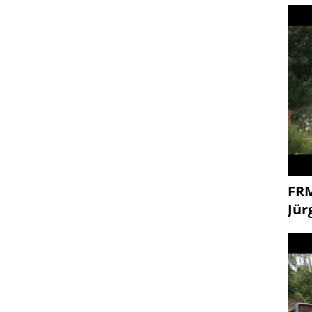
FR
Jür