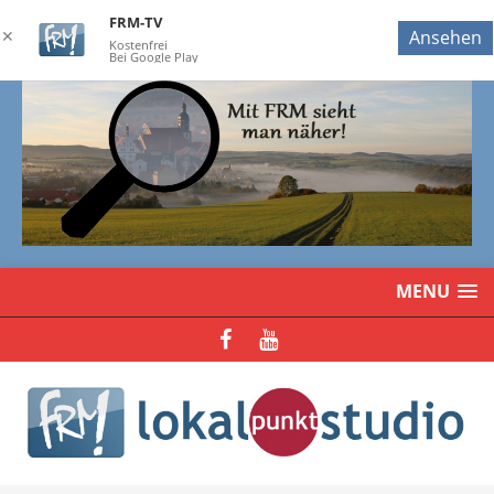
FRM-TV
✕
Ansehen
Kostenfrei
Bei Google Play
MENU