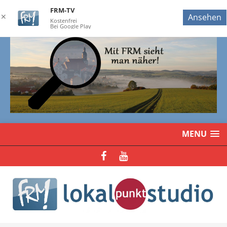
FRM-TV
✕
Ansehen
Kostenfrei
Bei Google Play
MENU