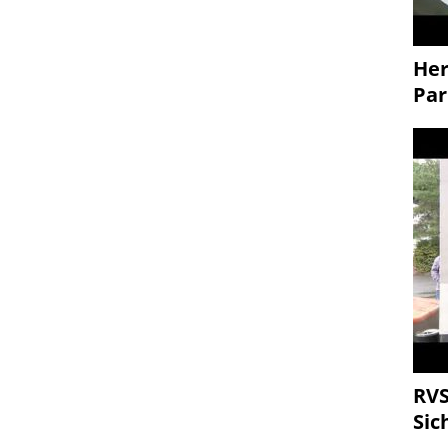
Her
Par
RVS
Sic