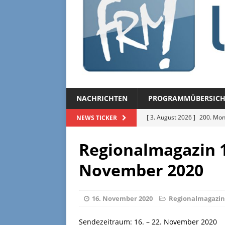
NACHRICHTEN
PROGRAMMÜBERSICH
[ 3. August 2026 ]
200. Mon
NEWS TICKER
[ 3. August 2026 ]
Regional
Regionalmagazin 1
[ 27. Juli 2026 ]
Regionalmag
November 2020
[ 27. Juli 2026 ]
Herzliche Ei
[ 3. August 2026 ]
FRM-TV 
16. November 2020
Regionalmagazin
Sendezeitraum: 16. – 22. November 2020