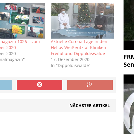
magazin 1026 – vom
Aktuelle Corona-Lage in den
ber 2020
Helios Weißeritztal-Kliniken
ber 2020
Freital und Dippoldiswalde
FR
onalmagazin"
17. Dezember 2020
Se
In "Dippoldiswalde"
NÄCHSTER ARTIKEL