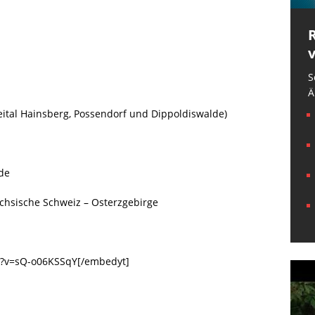
S
Ä
eital Hainsberg, Possendorf und Dippoldiswalde)
lde
ächsische Schweiz – Osterzgebirge
h?v=sQ-o06KSSqY[/embedyt]