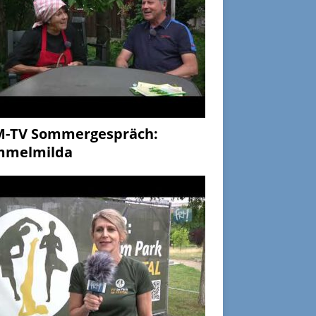
M-TV Sommergespräch:
mmelmilda