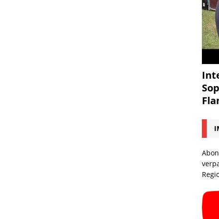
Int
Sop
Fl
I
Abon
verp
Regi