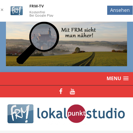
FRM-TV
✕
Ansehen
Kostenfrei
Bei Google Play
MENU