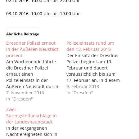
02.10.2016: 10.00 Uhr bis 22.00 Uhr
03.10.2016: 10.00 Uhr bis 19.00 Uhr
Ähnliche Beiträge
Dresdner Polizei erneut
Polizeieinsatz rund um
in der Äußeren Neustadt
den 13. Februar 2018
präsent
Der Einsatz der Dresdner
Am Wochenende führte
Polizei beginnt am 10.
die Dresdner Polizei
Februar und dauert
erneut einen
voraussichtlich bis zum
Polizeieinsatz in der
17. Februar an. In diesem
Äußeren Neustadt durch.
Zeitraum werden bis zu
9. Februar 2018
Ziel dieser
7. November 2016
zehn Hundertschaften an
In "Dresden"
wiederkehrenden
In "Dresden"
drei Tagen (10. Februar,
Einsätze ist die
13. Februar und 17.
Zwei
Bekämpfung der
Februar) verschiedene
Sprengstoffanschläge in
Straßenkriminalität. Die
Aufgaben wahrnehmen.
der Landeshauptstadt
eingesetzten Beamten
Polizeipräsident Horst
In der vergangenen
waren vor allem am
Kretzschmar: „Morgen
Nacht ereigneten sich in
Albertplatz, auf der
beginnt für uns die