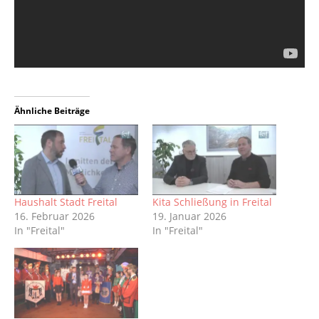
Ähnliche Beiträge
Haushalt Stadt Freital
Kita Schließung in Freital
16. Februar 2026
19. Januar 2026
In "Freital"
In "Freital"