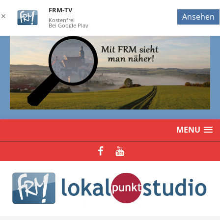
FRM-TV
✕
Ansehen
Kostenfrei
Bei Google Play
MENU