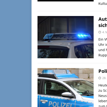
Kult
Aut
sic
4. 
Ein V
Uhr 
und h
Rupp
Pol
28.
Heute
zu Sc
Neust
leben
zum 