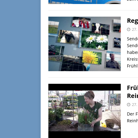
Reg
27.
Sende
Sendu
haben
Krei
Früh
Frü
Rei
27.
Der 
Rein