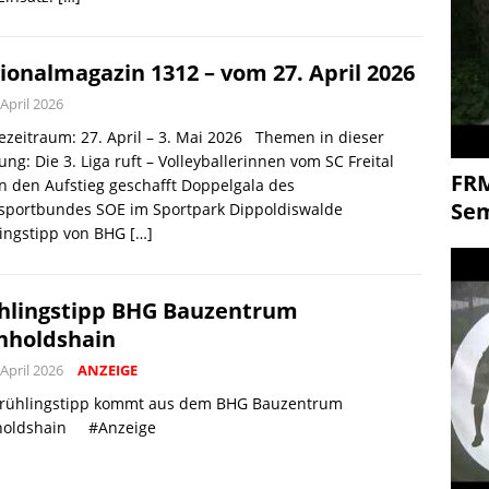
ionalmagazin 1312 – vom 27. April 2026
 April 2026
zeitraum: 27. April – 3. Mai 2026 Themen in dieser
ng: Die 3. Liga ruft – Volleyballerinnen vom SC Freital
FR
 den Aufstieg geschafft Doppelgala des
Se
ssportbundes SOE im Sportpark Dippoldiswalde
lingstipp von BHG
[…]
hlingstipp BHG Bauzentrum
nholdshain
 April 2026
ANZEIGE
Frühlingstipp kommt aus dem BHG Bauzentrum
holdshain #Anzeige