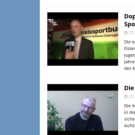
Dop
Spo
27.
Die e
Oster
Jugen
Jahre
des 
Die 
27.
Die V
in di
siche
Aufst