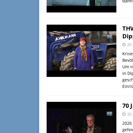
dann
THW
Dip
20.
Krise
Bevö
Um im
in D
gesch
Einri
70 
20.
2026 
gefei