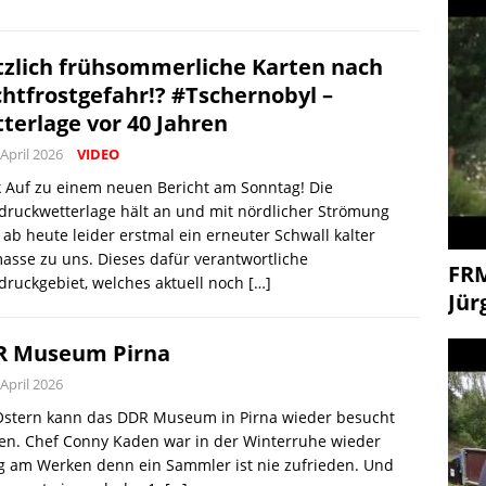
tzlich frühsommerliche Karten nach
htfrostgefahr!? #Tschernobyl –
terlage vor 40 Jahren
 April 2026
VIDEO
 Auf zu einem neuen Bericht am Sonntag! Die
ruckwetterlage hält an und mit nördlicher Strömung
 ab heute leider erstmal ein erneuter Schwall kalter
asse zu uns. Dieses dafür verantwortliche
FR
ruckgebiet, welches aktuell noch
[…]
Jür
R Museum Pirna
 April 2026
 Ostern kann das DDR Museum in Pirna wieder besucht
en. Chef Conny Kaden war in der Winterruhe wieder
ig am Werken denn ein Sammler ist nie zufrieden. Und