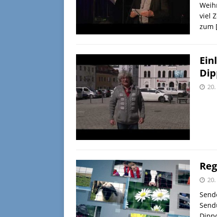
Weihn
viel 
zum
Ein
Dip
20.
Reg
20.
Sende
Send
Dipp