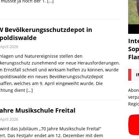
 musste ja noch der 1.
[…]
 Bevölkerungsschutzdepot in
poldiswalde
Int
 April 2026
Sop
Fl
nlagen und Naturereignisse stellen den
lkerungsschutz zunehmend vor neue Herausforderungen.
 Ernstfall schnell und wirksam helfen zu können, wurde
I
ippoldiswalde ein neues Bevölkerungsschutzdepot
affen, welches am 9. April eingeweiht wurde. Die
chtung dient
[…]
Abon
verp
Regi
Jahre Musikschule Freital
 April 2026
wird das Jubiläum „70 Jahre Musikschule Freital“
ert. Das Festjahr endet am 12. Dezember mit dem