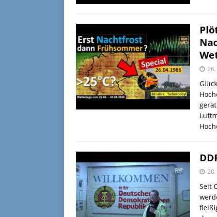
Plö
Nac
Wet
26.
Glück
Hochd
gerät
Luftm
Hochd
DD
20.
Seit
werd
fleiß