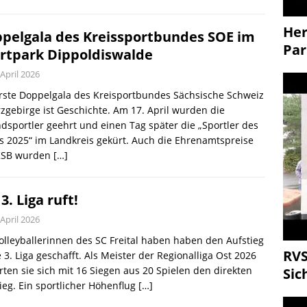
Her
pelgala des Kreissportbundes SOE im
Par
rtpark Dippoldiswalde
 April 2026
rste Doppelgala des Kreisportbundes Sächsische Schweiz
zgebirge ist Geschichte. Am 17. April wurden die
dsportler geehrt und einen Tag später die „Sportler des
s 2025“ im Landkreis gekürt. Auch die Ehrenamtspreise
KSB wurden
[…]
3. Liga ruft!
 April 2026
olleyballerinnen des SC Freital haben haben den Aufstieg
RVS
e 3. Liga geschafft. Als Meister der Regionalliga Ost 2026
rten sie sich mit 16 Siegen aus 20 Spielen den direkten
Sic
ieg. Ein sportlicher Höhenflug
[…]