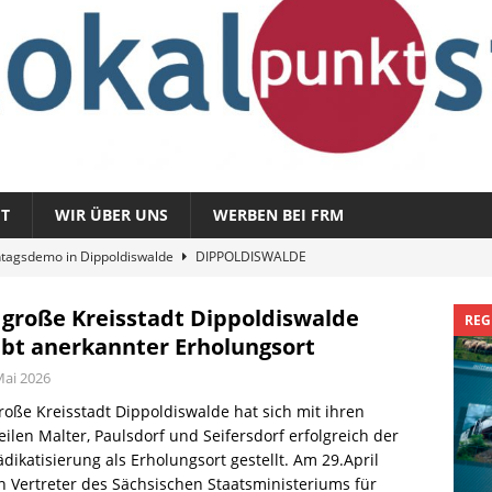
T
WIR ÜBER UNS
WERBEN BEI FRM
tagsdemo in Dippoldiswalde
DIPPOLDISWALDE
magazin 1326 – vom 3. August 2026
REGIONALMAGAZIN
 große Kreisstadt Dippoldiswalde
REG
azin 1325 – vom 27. Juli 2026
REGIONALMAGAZIN
ibt anerkannter Erholungsort
nladung zu „Fit im Park“
FREITAL
Mai 2026
Sommergespräch: Semmelmilda
DIPPOLDISWALDE
roße Kreisstadt Dippoldiswalde hat sich mit ihren
eilen Malter, Paulsdorf und Seifersdorf erfolgreich der
dikatisierung als Erholungsort gestellt. Am 29.April
 Vertreter des Sächsischen Staatsministeriums für