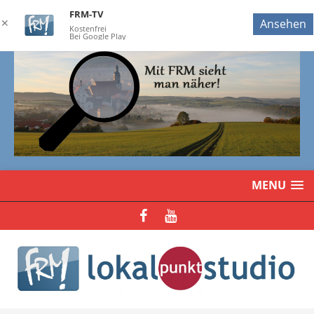
FRM-TV
✕
Ansehen
Kostenfrei
Bei Google Play
MENU