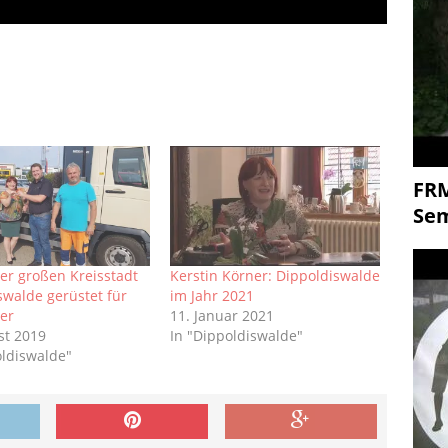
FR
Se
er großen Kreisstadt
Kerstin Körner: Dippoldiswalde
swalde gerüstet für
im Jahr 2021
er
11. Januar 2021
st 2019
In "Dippoldiswalde"
oldiswalde"