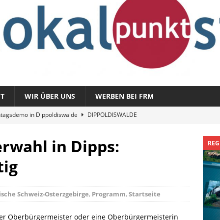
T
WIR ÜBER UNS
WERBEN BEI FRM
tagsdemo in Dippoldiswalde
DIPPOLDISWALDE
magazin 1326 – vom 3. August 2026
REGIONALMAGAZIN
rwahl in Dipps:
REG
azin 1325 – vom 27. Juli 2026
REGIONALMAGAZIN
tig
nladung zu „Fit im Park“
FREITAL
Sommergespräch: Semmelmilda
DIPPOLDISWALDE
ische Schweiz-Osterzgebirge
,
Programm
,
Startseite
uer Oberbürgermeister oder eine Oberbürgermeisterin