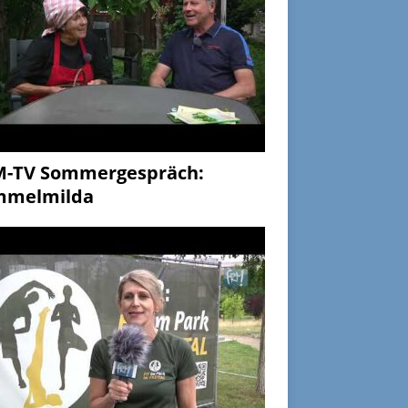
M-TV Sommergespräch:
mmelmilda