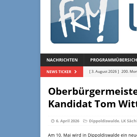
NACHRICHTEN
PROGRAMMÜBERSICH
[ 3. August 2026 ]
200. Mon
NEWS TICKER
[ 3. August 2026 ]
Regional
Oberbürgermeiste
[ 27. Juli 2026 ]
Regionalmag
Kandidat Tom Wit
[ 27. Juli 2026 ]
Herzliche Ei
[ 3. August 2026 ]
FRM-TV 
6. April 2026
Dippoldiswalde
,
LK Säch
Am 10. Mai wird in Dippoldiswalde ein ne