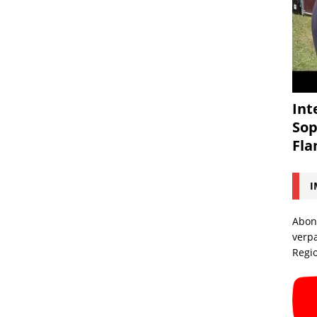
Int
Sop
Fl
I
Abon
verp
Regi