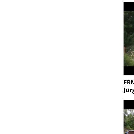
FR
Jür