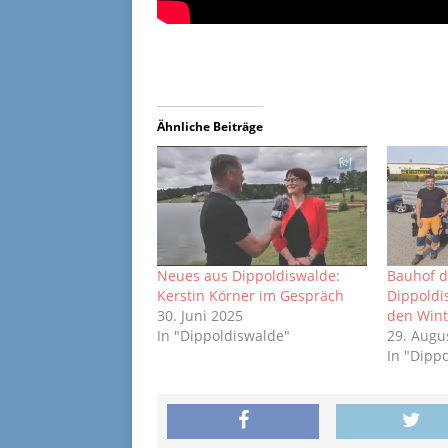
Ähnliche Beiträge
Neues aus Dippoldiswalde:
Bauhof d
Kerstin Körner im Gespräch
Dippoldi
30. Juni 2025
den Wint
In "Dippoldiswalde"
29. Augu
In "Dipp