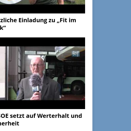
zliche Einladung zu „Fit im
k“
OE setzt auf Werterhalt und
herheit