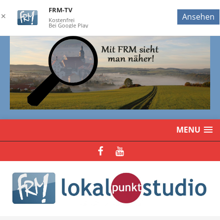
FRM-TV
✕
Ansehen
Kostenfrei
Bei Google Play
MENU