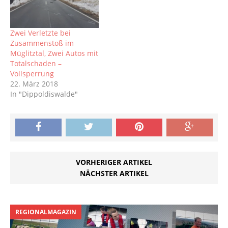
Rabenauer Straße für
eine Verkehrskontrolle
an. Der 36-jährige
Zwei Verletzte bei
Deutsche am Steuer
Zusammenstoß im
hatte keine Fahrerlaubnis
Müglitztal, Zwei Autos mit
und erhielt…
Totalschaden –
Vollsperrung
22. März 2018
In "Dippoldiswalde"
VORHERIGER ARTIKEL
NÄCHSTER ARTIKEL
REGIONALMAGAZIN