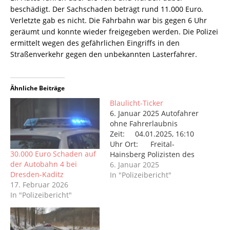
beschädigt. Der Sachschaden beträgt rund 11.000 Euro.
Verletzte gab es nicht. Die Fahrbahn war bis gegen 6 Uhr
geräumt und konnte wieder freigegeben werden. Die Polizei
ermittelt wegen des gefährlichen Eingriffs in den
Straßenverkehr gegen den unbekannten Lasterfahrer.
Ähnliche Beiträge
Blaulicht-Ticker
6. Januar 2025 Autofahrer
ohne Fahrerlaubnis
Zeit: 04.01.2025, 16:10
Uhr Ort: Freital-
30.000 Euro Schaden auf
Hainsberg Polizisten des
der Autobahn 4 bei
Reviers Freital-
6. Januar 2025
Dresden-Kaditz
Dippoldiswalde haben
In "Polizeibericht"
17. Februar 2026
einen Autofahrer (36)
In "Polizeibericht"
gestoppt, der keine
Fahrerlaubnis hat. Die
Beamten hielten einen
Ford Focus auf der