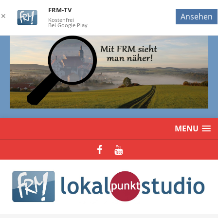
FRM-TV
✕
Ansehen
Kostenfrei
Bei Google Play
MENU