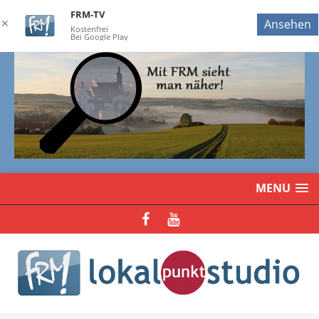
FRM-TV
✕
Ansehen
Kostenfrei
Bei Google Play
MENU