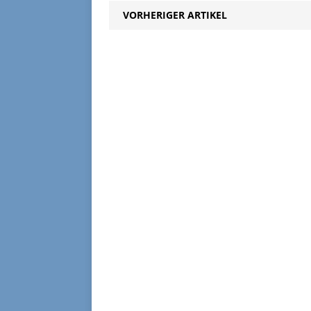
der beteiligten Behörden,
VORHERIGER ARTIKEL
teilweise auch mit
Sondersignal inder
Sächsischen Schweiz…