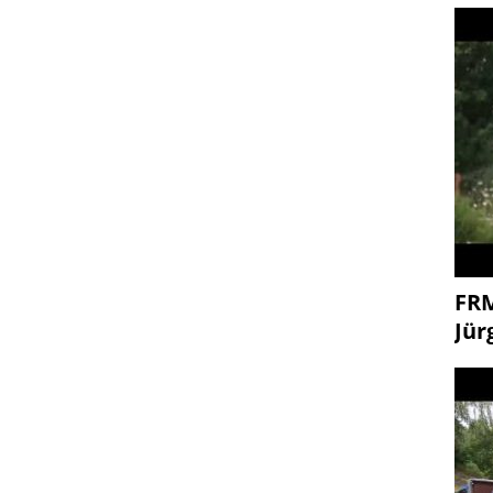
FR
Jür