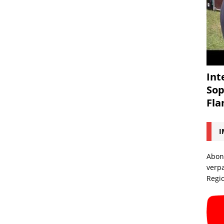
Int
Sop
Fl
I
Abon
verp
Regi