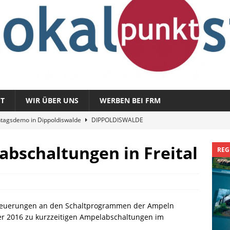
T
WIR ÜBER UNS
WERBEN BEI FRM
tagsdemo in Dippoldiswalde
DIPPOLDISWALDE
magazin 1326 – vom 3. August 2026
REGIONALMAGAZIN
abschaltungen in Freital
REG
azin 1325 – vom 27. Juli 2026
REGIONALMAGAZIN
nladung zu „Fit im Park“
FREITAL
Sommergespräch: Semmelmilda
DIPPOLDISWALDE
neuerungen an den Schaltprogrammen der Ampeln
ber 2016 zu kurzzeitigen Ampelabschaltungen im