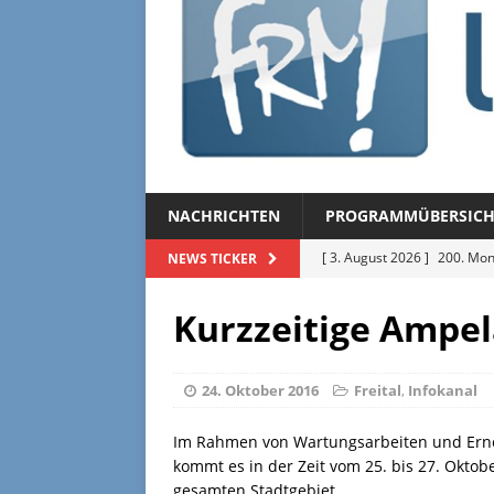
NACHRICHTEN
PROGRAMMÜBERSICH
[ 3. August 2026 ]
200. Mon
NEWS TICKER
[ 3. August 2026 ]
Regional
Kurzzeitige Ampel
[ 27. Juli 2026 ]
Regionalmag
[ 27. Juli 2026 ]
Herzliche Ei
24. Oktober 2016
Freital
,
Infokanal
[ 3. August 2026 ]
FRM-TV 
Im Rahmen von Wartungsarbeiten und Er
kommt es in der Zeit vom 25. bis 27. Okto
gesamten Stadtgebiet.