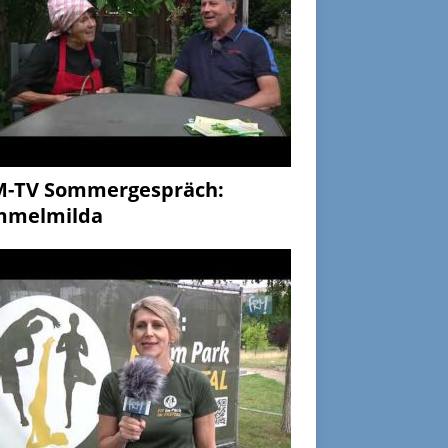
M-TV Sommergespräch:
mmelmilda