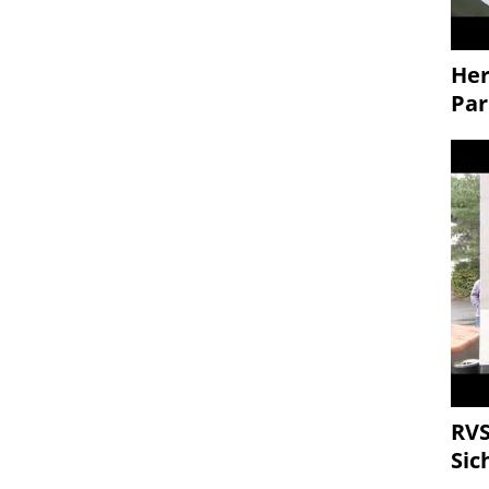
Her
Par
RVS
Sic