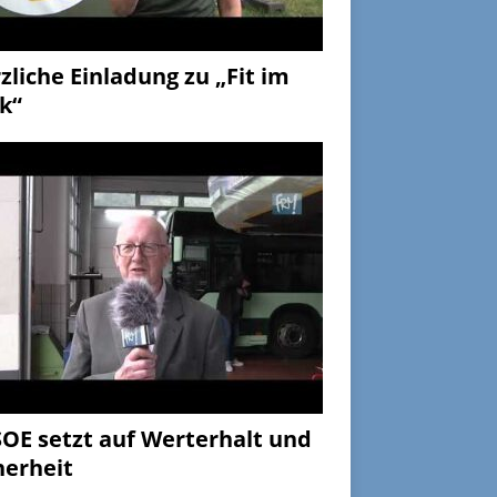
zliche Einladung zu „Fit im
k“
OE setzt auf Werterhalt und
herheit