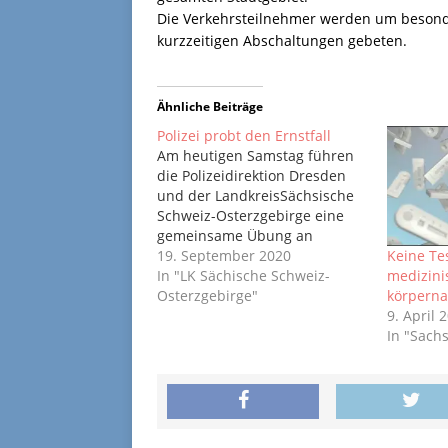
Die Verkehrsteilnehmer werden um besond
kurzzeitigen Abschaltungen gebeten.
Ähnliche Beiträge
Polizei probt den Ernstfall
Am heutigen Samstag führen
die Polizeidirektion Dresden
und der LandkreisSächsische
Schweiz-Osterzgebirge eine
gemeinsame Übung an
derEndlerkuppe in Sebnitz
19. September 2020
Keine Tes
durch. Die Einsatzkräfte von
In "LK Sächische Schweiz-
medizini
Polizei, Feuerwehr, des
Osterzgebirge"
körperna
Rettungsdienstes und
9. April 
desKatastrophenschutzes
In "Sach
üben die Zusammenarbeit im
Falle einerlebensgefährlichen
Einsatzsituation. In diesem
Zusammenhang sind
zahlreicheEinsatzfahrzeuge