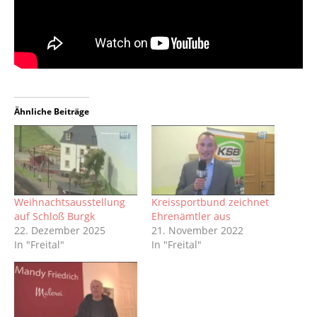
Ähnliche Beiträge
Weihnachtsausstellung
Kreissportbund zeichnet
auf Schloß Burgk
Ehrenämtler aus
22. Dezember 2025
21. November 2022
In "Freital"
In "Freital"