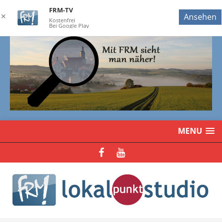
FRM-TV
✕
Ansehen
Kostenfrei
Bei Google Play
MENU