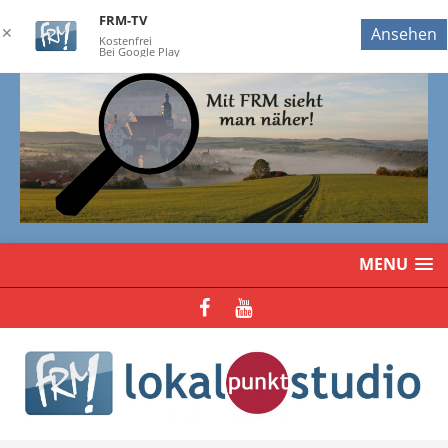
FRM-TV
✕
Ansehen
Kostenfrei
Bei Google Play
MENU