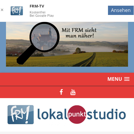
FRM-TV
✕
Ansehen
Kostenfrei
Bei Google Play
MENU