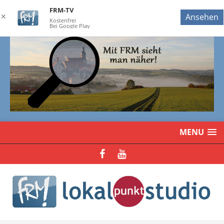
FRM-TV
✕
Ansehen
Kostenfrei
Bei Google Play
MENU