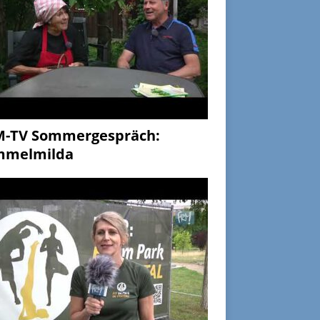
M-TV Sommergespräch:
mmelmilda