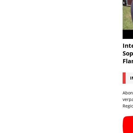
Int
Sop
Fl
I
Abon
verp
Regi