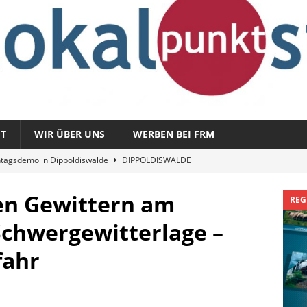
T
WIR ÜBER UNS
WERBEN BEI FRM
tagsdemo in Dippoldiswalde
DIPPOLDISWALDE
magazin 1326 – vom 3. August 2026
REGIONALMAGAZIN
en Gewittern am
REG
azin 1325 – vom 27. Juli 2026
REGIONALMAGAZIN
Schwergewitterlage –
nladung zu „Fit im Park“
FREITAL
fahr
Sommergespräch: Semmelmilda
DIPPOLDISWALDE