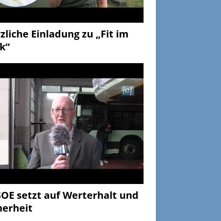
zliche Einladung zu „Fit im
k“
OE setzt auf Werterhalt und
herheit