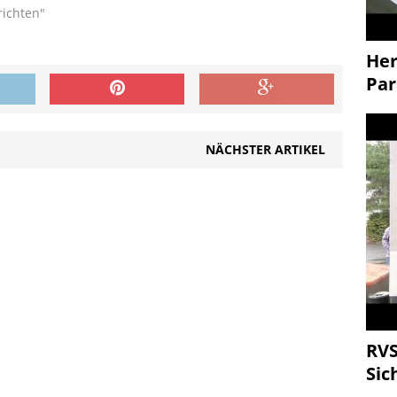
richten"
Her
Par
NÄCHSTER ARTIKEL
RVS
Sic