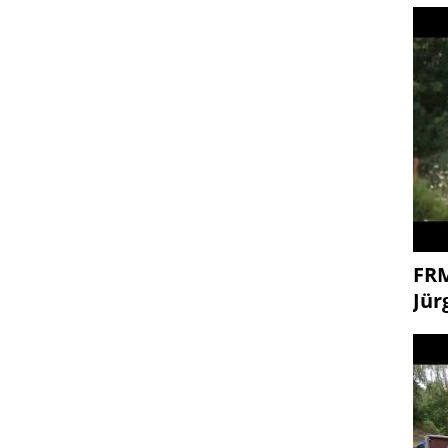
FR
Jür