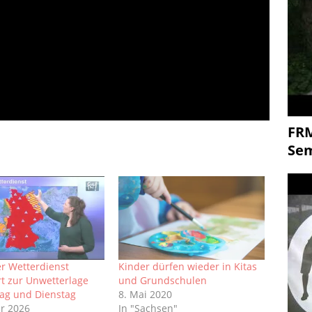
FR
Se
r Wetterdienst
Kinder dürfen wieder in Kitas
rt zur Unwetterlage
und Grundschulen
ag und Dienstag
8. Mai 2020
ar 2026
In "Sachsen"