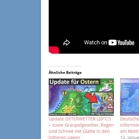
Ähnliche Beiträge
Update OSTERWETTER (20°C?)
Deutsche
– zuvor Graupelgewitter, Regen
informie
und Schnee mit Glätte in den
am Mont
höheren Lagen
12. Janu