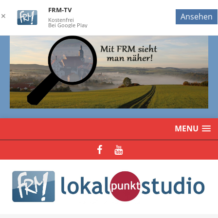
FRM-TV
✕
Ansehen
Kostenfrei
Bei Google Play
MENU