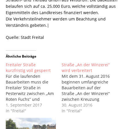
belaufen sich auf ca. 25.000 Euro, welche vollständig aus
Eigenmitteln des Landkreises finanziert werden.
Die Verkehrsteilnehmer werden um Beachtung und
Verständnis gebeten.|
Quelle: Stadt Freital
Ähnliche Beiträge
Freitaler Straße
Straße „An der Winzerei“
kurzfristig voll gesperrt
wird verbreitert
Für die laufenden
Mit dem 31. August 2016
Bauarbeiten muss die
beginnen umfangreiche
Freitaler Straße in
Bauarbeiten auf der
Pesterwitz zwischen „Am
Straße „An der Winzerei“
Roten Fuchs“ und
zwischen Kreuzung
Dölzschener Straße
1. September 2017
Kohlsdorfer Straße und
30. August 2016
kurzfristig vom 1. bis
In "Freital"
Freital-Pesterwitz.
In "Freital"
voraussichtlich 9.
Verkehrsteilnehmer und
September 2017 voll
Anwohner müssen sich
gesperrt werden. Die
auf Behinderungen