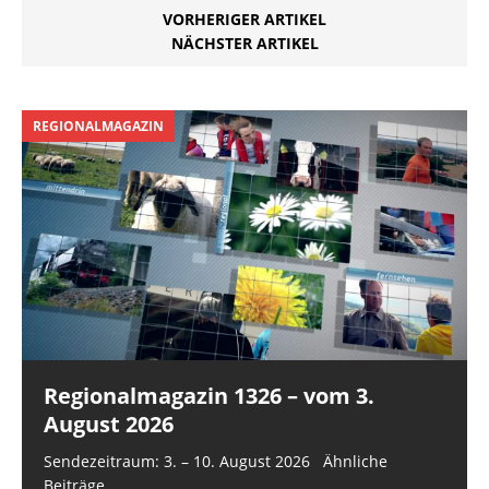
Dresdner Straße
VORHERIGER ARTIKEL
zwischen der
NÄCHSTER ARTIKEL
Krönertstraße und der
Kreuzung Güterstraße in
Höhe Gaststätte „Zur
alten Schmiede“. Die
REGIONALMAGAZIN
Arbeiten erfolgen in zwei
Abschnitten und…
Regionalmagazin 1326 – vom 3.
August 2026
Sendezeitraum: 3. – 10. August 2026 Ähnliche
Beiträge