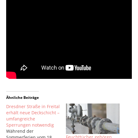
Ähnliche Beiträge
Dresdner Straße in Freital
erhält neue Deckschicht –
umfangreiche
Sperrungen notwendig
Während der
Feuchttücher gehören
Sommerferien vom 18.