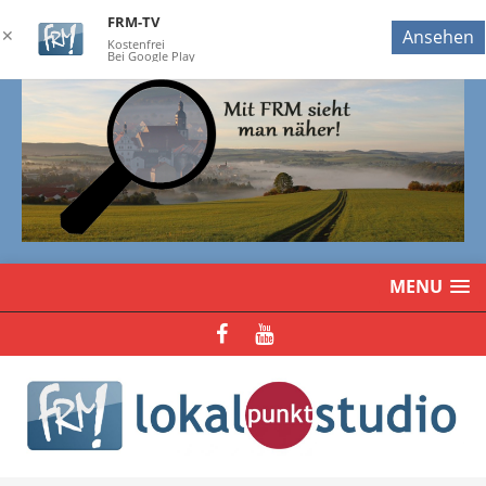
FRM-TV
✕
Ansehen
Kostenfrei
Bei Google Play
MENU