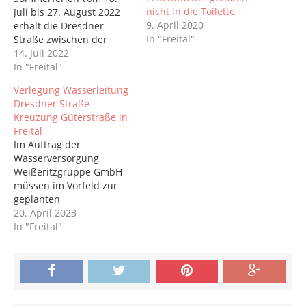
nicht in die Toilette
Juli bis 27. August 2022
9. April 2020
erhält die Dresdner
In "Freital"
Straße zwischen der
Coschützer Straße und
14. Juli 2022
der Kreuzung Platz des
In "Freital"
Friedens eine neue
Verlegung Wasserleitung
Decklage. Die Arbeiten
Dresdner Straße
erfolgen in drei
Kreuzung Güterstraße in
Bauabschnitten. Es gibt
Freital
umfangreiche
Im Auftrag der
Verkehrseinschränkunge
Wasserversorgung
n. Die Dresdner Straße
Weißeritzgruppe GmbH
wird in den jeweiligen
müssen im Vorfeld zur
Abschnitten als
geplanten
Einbahnstraße
Decklagensanierung in
20. April 2023
ausgewiesen, welche
den Sommerferien auf
In "Freital"
mit…
der Dresdner Straße
Arbeiten an der
Wasserleitung
durchgeführt werden.
Diese betreffen die