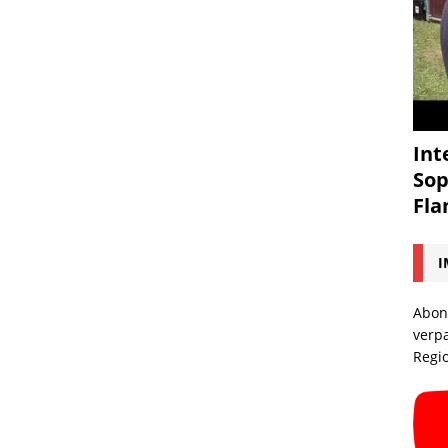
Int
Sop
Fl
I
Abon
verp
Regi