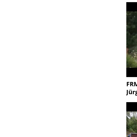
FR
Jür