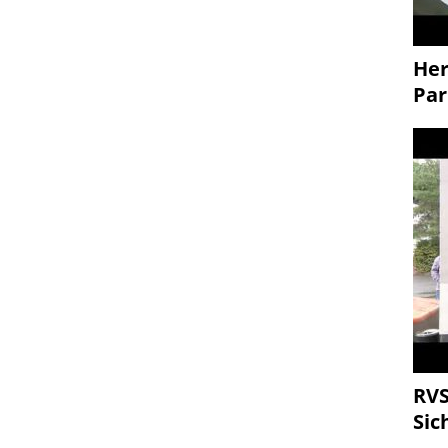
Her
Par
RVS
Sic