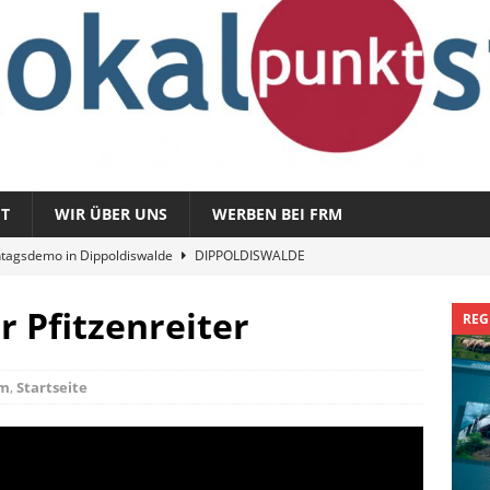
T
WIR ÜBER UNS
WERBEN BEI FRM
tagsdemo in Dippoldiswalde
DIPPOLDISWALDE
magazin 1326 – vom 3. August 2026
REGIONALMAGAZIN
r Pfitzenreiter
REG
azin 1325 – vom 27. Juli 2026
REGIONALMAGAZIN
nladung zu „Fit im Park“
FREITAL
mm
,
Startseite
Sommergespräch: Semmelmilda
DIPPOLDISWALDE