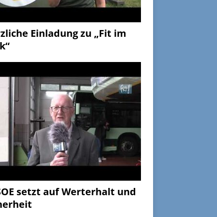
zliche Einladung zu „Fit im
k“
OE setzt auf Werterhalt und
herheit