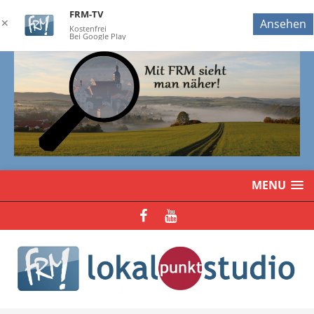
FRM-TV
✕
Ansehen
Kostenfrei
Bei Google Play
MENU