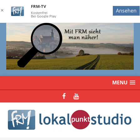
FRM-TV
✕
Ansehen
Kostenfrei
Bei Google Play
MENU