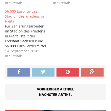
In "Freital"
In "Freital"
56.000 Euro für das
Stadion des Friedens in
Freital
Für Sanierungsarbeiten
im Stadion des Friedens
in Freital stellt der
Freistaat Sachsen rund
56.000 Euro Fördermittel
bereit. Innenminister
14. September 2018
Prof. Dr. Roland Wöller
In "Freital"
hat dazu heute in Freital
zwei
Fördermittelbescheide
überreicht. Mit dem Geld
sollen unter anderem
Schießbahnen für
VORHERIGER ARTIKEL
Bogenschützen sowie
NÄCHSTER ARTIKEL
Lager- und Sozialräume
errichtet
beziehungsweise
erneuert werden.