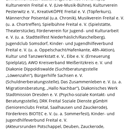
Kulturverein Freital e. V. (Live-Musik-Bühne), Kulturverein
Pesterwitz e. V., KreativKÖPFE Freital e. V. (Töpferkurs),
Männerchor Poisental (u.a. Chronik), Musikverein Freital e. V.
(u. a. Chortreffen), Spielbühne Freital e. V. (Spielstätte,
Theaterstücke), Förderverein für Jugend- und Kulturarbeit
e. V. (u. a. Stadtteilfest Niederhäslich/Raschelberg),
Jugendclub Somsdorf, Kinder- und Jugendhilfeverbund
Freital e. V. (u. a. Oppelschacht/Hafenkante, 48h-Aktion),
Kultur und Tanzwerkstatt e. V., Eibe e. V. (Erneuerung
Spielplatz), AWO Kreisverband Weißeritzkreis e. V. und
Diakonie Dippoldiswalde (Suchtberatungsstelle
„Löwenzahn“), Bürgerhilfe Sachsen e. V.
(Schuldnerberatungsstelle), Das Zusammenleben e. V. (u. a.
Migrationsberatung, „Hallo Nachbar“), Diakonisches Werk
Stadtmission Dresden e. V. (Psycho-soziale Kontakt- und
Beratungsstelle), DRK Freital Soziale Dienste gGmbH
(Seniorenclubs Freital, Saalhausen und Zauckerode),
Förderkreis BIOTEC e. V. (u. a. Sommerfest), Kinder- und
Jugendhilfeverbund Freital e. V.
(Akteursrunden Potschappel, Deuben, Zauckerode,