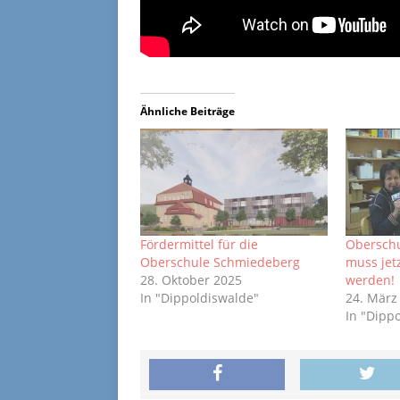
Ähnliche Beiträge
Fördermittel für die
Obersch
Oberschule Schmiedeberg
muss jet
28. Oktober 2025
werden!
In "Dippoldiswalde"
24. März
In "Dipp