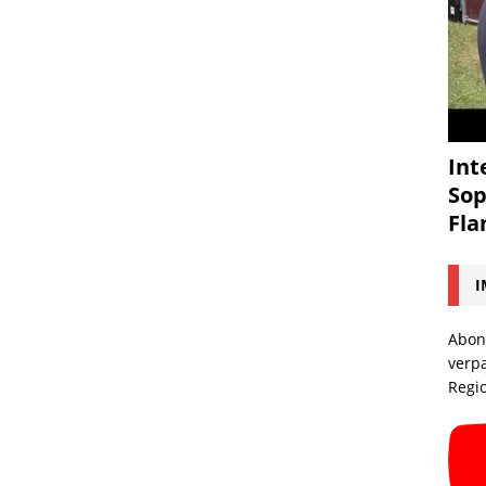
Int
Sop
Fl
I
Abon
verp
Regi