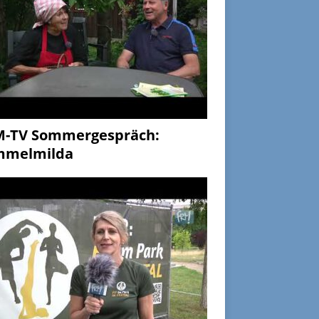
M-TV Sommergespräch:
mmelmilda