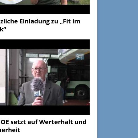
zliche Einladung zu „Fit im
k“
OE setzt auf Werterhalt und
herheit