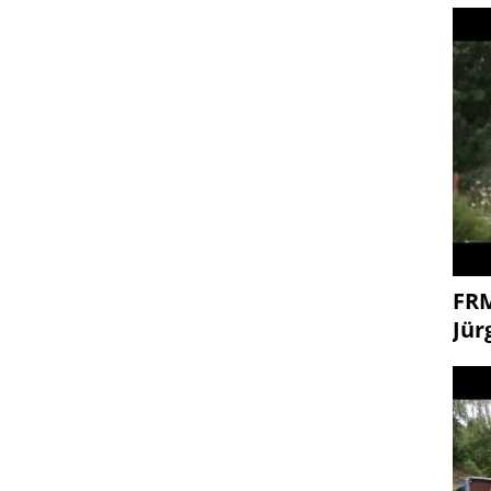
FR
Jür