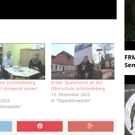
FR
Se
ule Schmiedeberg
Erster Spatenstich an der
zt dringend saniert
Oberschule Schmiedeberg
15. Dezember 2025
 2025
In "Dippoldiswalde"
oldiswalde"