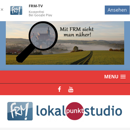
FRM-TV
✕
Ansehen
Kostenfrei
Bei Google Play
MENU