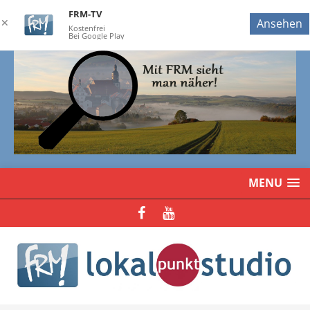
FRM-TV
✕
Ansehen
Kostenfrei
Bei Google Play
MENU