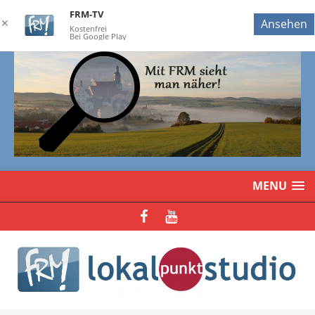
FRM-TV
✕
Ansehen
Kostenfrei
Bei Google Play
MENU