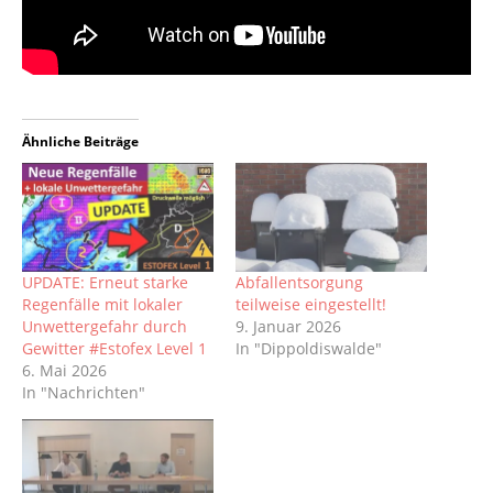
Ähnliche Beiträge
UPDATE: Erneut starke
Abfallentsorgung
Regenfälle mit lokaler
teilweise eingestellt!
Unwettergefahr durch
9. Januar 2026
Gewitter #Estofex Level 1
In "Dippoldiswalde"
6. Mai 2026
In "Nachrichten"