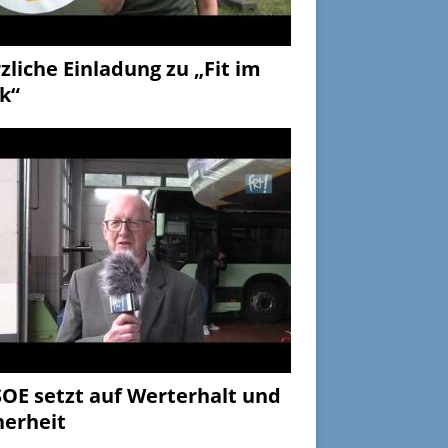
zliche Einladung zu „Fit im
k“
OE setzt auf Werterhalt und
herheit