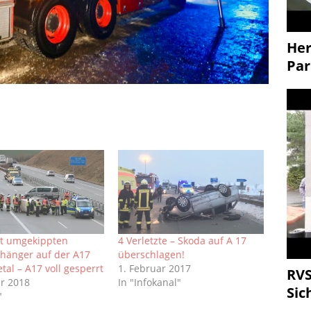
Her
Par
it umgekippten
4 Verletzte – Skoda auf A 17
hänger auf der A17
überschlagen!
tal – A17 voll gesperrt
1. Februar 2017
RVS
ar 2018
In "Infokanal"
Sic
"