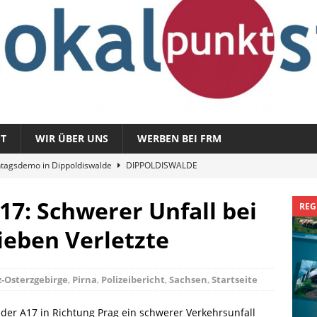
T
WIR ÜBER UNS
WERBEN BEI FRM
tagsdemo in Dippoldiswalde
DIPPOLDISWALDE
magazin 1326 – vom 3. August 2026
REGIONALMAGAZIN
A17: Schwerer Unfall bei
REG
azin 1325 – vom 27. Juli 2026
REGIONALMAGAZIN
ieben Verletzte
nladung zu „Fit im Park“
FREITAL
Sommergespräch: Semmelmilda
DIPPOLDISWALDE
z-Osterzgebirge
,
Pirna
,
Polizeibericht
,
Sachsen
,
Startseite
der A17 in Richtung Prag ein schwerer Verkehrsunfall