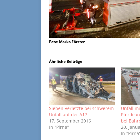
Foto: Marko Förster
Ähnliche Beiträge
Sieben Verletzte bei schwerem
Unfall m
Unfall auf der A17
Pferdean
17. September 2016
bei Bahre
In "Pirna"
20. Janu
In "Pirna