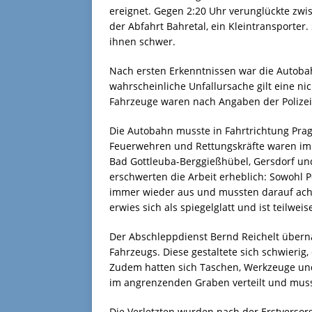
ereignet. Gegen 2:20 Uhr verunglückte zwi
der Abfahrt Bahretal, ein Kleintransporte
ihnen schwer.
Nach ersten Erkenntnissen war die Autobah
wahrscheinliche Unfallursache gilt eine ni
Fahrzeuge waren nach Angaben der Polizei n
Die Autobahn musste in Fahrtrichtung Prag
Feuerwehren und Rettungskräfte waren im 
Bad Gottleuba-Berggießhübel, Gersdorf u
erschwerten die Arbeit erheblich: Sowohl Po
immer wieder aus und mussten darauf achte
erwies sich als spiegelglatt und ist teilwei
Der Abschleppdienst Bernd Reichelt über
Fahrzeugs. Diese gestaltete sich schwierig
Zudem hatten sich Taschen, Werkzeuge un
im angrenzenden Graben verteilt und mus
Die Verletzten wurden nach der Erstverso