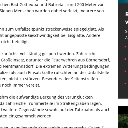
schen Bad Gottleuba und Bahretal, rund 200 Meter vor
r. Sieben Menschen wurden dabei verletzt, mehrere von
n zum Unfallzeitpunkt streckenweise spiegelglatt. Als
S
cht angepasste Geschwindigkeit bei Eisglätte. Andere
Ä
icht beteiligt.
 zunächst vollständig gesperrt werden. Zahlreiche
Großeinsatz, darunter die Feuerwehren aus Börnersdorf,
nd Nentmannsdorf. Die extremen Witterungsbedingungen
lizei als auch Einsatzkräfte rutschten an der Unfallstelle
n, nicht zu stürzen. Besonders der Seitenstreifen
se noch immer vereist.
nahm die aufwändige Bergung des verunglückten
, da zahlreiche Trümmerteile im Straßengraben lagen.
d weitere Gegenstände sowohl auf der Fahrbahn als auch
sten eingesammelt werden.
rgung in umliegende Krankenhäuser gebracht. Gegen 5