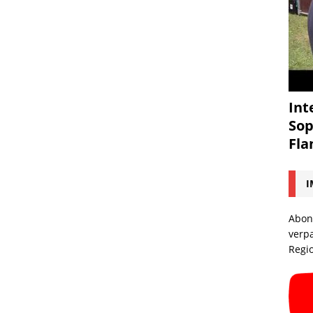
Int
Sop
Fl
I
Abon
verp
Regi