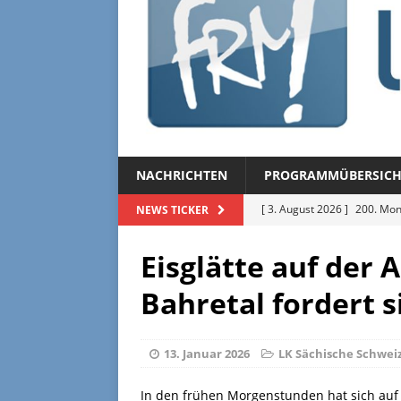
NACHRICHTEN
PROGRAMMÜBERSICH
[ 3. August 2026 ]
200. Mon
NEWS TICKER
[ 3. August 2026 ]
Regional
Eisglätte auf der 
[ 27. Juli 2026 ]
Regionalmag
Bahretal fordert s
[ 27. Juli 2026 ]
Herzliche Ei
[ 3. August 2026 ]
FRM-TV 
13. Januar 2026
LK Sächische Schwei
In den frühen Morgenstunden hat sich auf 