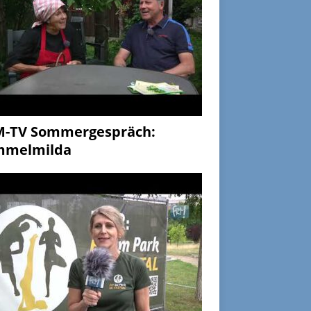
M-TV Sommergespräch:
mmelmilda